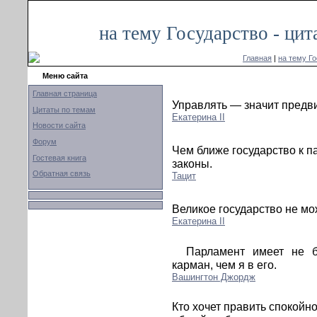
на тему Государство - ци
Главная
|
на тему Г
Меню сайта
Главная страница
Управлять — значит предви
Цитаты по темам
Екатерина II
Новости сайта
Форум
Чем ближе государство к п
Гостевая книга
законы.
Обратная связь
Тацит
Великое государство не мо
Екатерина II
Парламент имеет не б
карман, чем я в его.
Вашингтон Джордж
Кто хочет править спокойно