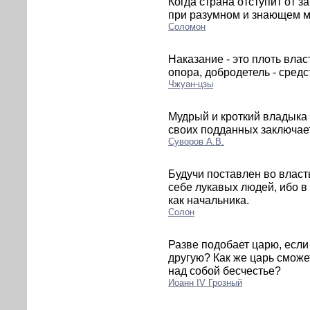
Когда страна отступит от за
при разумном и знающем м
Соломон
Наказание - это плоть власт
опора, добродетель - средс
Чжуан-цзы
Мудрый и кроткий владыка 
своих подданных заключае
Суворов А.В.
Будучи поставлен во власт
себе лукавых людей, ибо в
как начальника.
Солон
Разве подобает царю, если
другую? Как же царь сможе
над собой бесчестье?
Иоанн IV Грозный