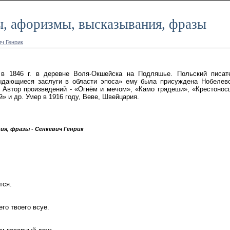
ы, афоризмы, высказывания, фразы
ч Генрик
 в 1846 г. в деревне Воля-Окшейска на Подляшье. Польский писат
выдающиеся заслуги в области эпоса» ему была присуждена Нобелев
. Автор произведений - «Огнём и мечом», «Камо грядеши», «Крестонос
» и др. Умер в 1916 году, Веве, Швейцария.
я, фразы - Сенкевич Генрик
тся.
го твоего всуе.