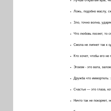
Лучше открытый враг, че
Ложь, подобно маслу, с
Зло, точно волна, ударя
Что любовь посеет, то с
Смола не липнет так к о
Кто хочет, чтобы его не
Эгоизм - это вата, зало
Дружба что иммортель: х
Счастье — это глаза, ко
Ничто так не покоряет, 