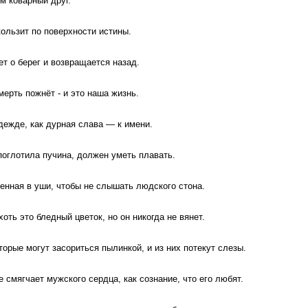
м коварный друг.
кользит по поверхности истины.
ет о берег и возвращается назад.
мерть пожнёт - и это наша жизнь.
дежде, как дурная слава — к имени.
 поглотила пучина, должен уметь плавать.
женная в уши, чтобы не слышать людского стона.
оть это бледный цветок, но он никогда не вянет.
торые могут засориться пылинкой, и из них потекут слезы.
не смягчает мужского сердца, как сознание, что его любят.