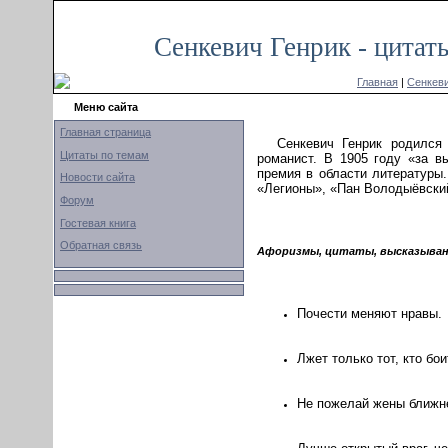
Сенкевич Генрик - цитат
Главная
|
Сенкеви
Меню сайта
Главная страница
Сенкевич Генрик родился
Цитаты по темам
романист. В 1905 году «за 
премия в области литературы
Новости сайта
«Легионы», «Пан Володыёвский
Форум
Гостевая книга
Обратная связь
Афоризмы, цитаты, высказывани
Почести меняют нравы.
Лжет только тот, кто бои
Не пожелай жены ближне