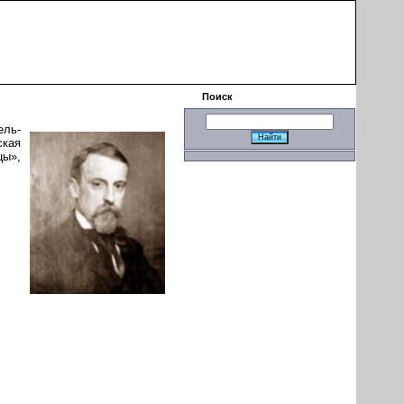
|
Поиск
ель-
ская
цы»,