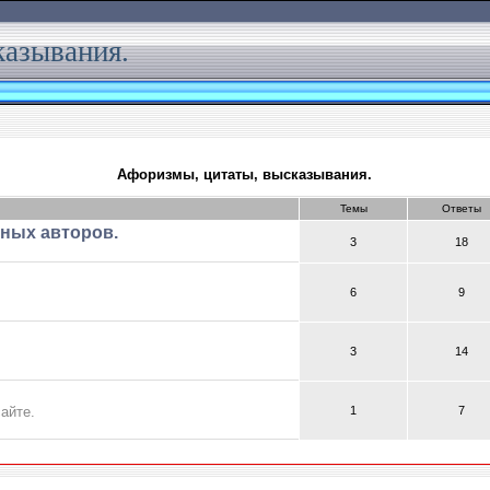
казывания.
Афоризмы, цитаты, высказывания.
Темы
Ответы
ных авторов.
3
18
6
9
3
14
айте.
1
7