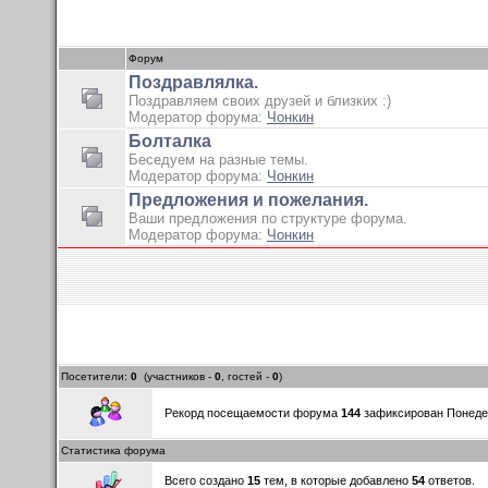
Форум
Поздравлялка.
Поздравляем своих друзей и близких :)
Модератор форума:
Чонкин
Болталка
Беседуем на разные темы.
Модератор форума:
Чонкин
Предложения и пожелания.
Ваши предложения по структуре форума.
Модератор форума:
Чонкин
Посетители:
0
(участников -
0
, гостей -
0
)
Рекорд посещаемости форума
144
зафиксирован Понедель
Статистика форума
Всего создано
15
тем, в которые добавлено
54
ответов.