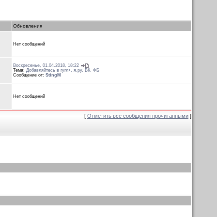
Обновления
Нет сообщений
Воскресенье, 01.04.2018, 18:22
Тема:
Добавляйтесь в гугл+, я.ру, ВК, ФБ
Сообщение от:
StingM
Нет сообщений
[
Отметить все сообщения прочитанными
]