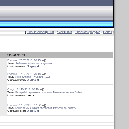
|
[
Новые сообщения
·
Участники
·
Правила форума
·
Поиск
]
Обновления
Вторник, 17.07.2018, 20:25
Тема:
Любимые афоризмы и цитаты.
Сообщение от:
Olegkajaf
Вторник, 17.07.2018, 20:18
Тема:
Янка Купала (Луцевич И.Д.)
Сообщение от:
Olegkajaf
Среда, 31.10.2012, 00:19
Тема:
Валерий Нариманов, из книги Тьмутараканские байки
Сообщение от:
Гость
Вторник, 17.07.2018, 17:52
Тема:
Какие темы и каких авторов вы хотели бы видеть.
Сообщение от:
Olegkajaf