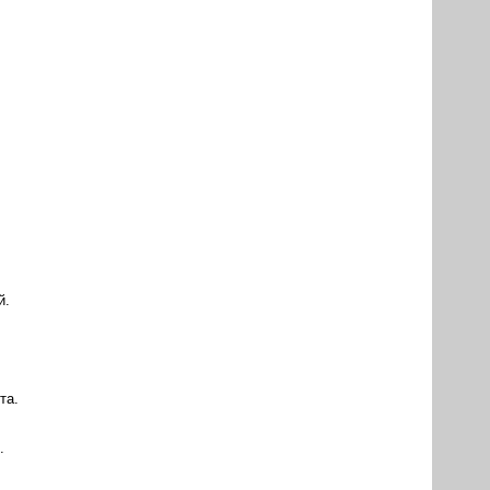
й.
та.
.