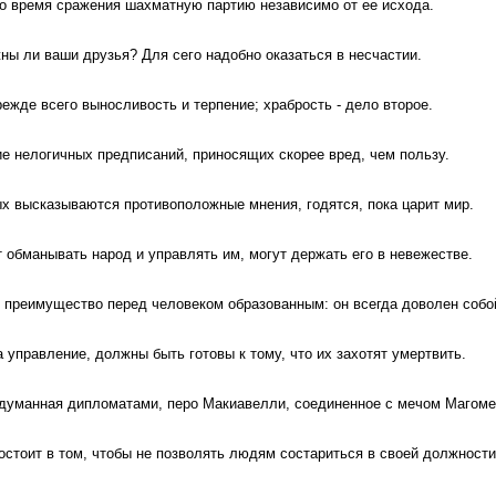
во время сражения шахматную партию независимо от ее исхода.
жны ли ваши друзья? Для сего надобно оказаться в несчастии.
ежде всего выносливость и терпение; храбрость - дело второе.
ие нелогичных предписаний, приносящих скорее вред, чем пользу.
ых высказываются противоположные мнения, годятся, пока царит мир.
т обманывать народ и управлять им, могут держать его в невежестве.
преимущество перед человеком образованным: он всегда доволен собо
за управление, должны быть готовы к тому, что их захотят умертвить.
ыдуманная дипломатами, перо Макиавелли, соединенное с мечом Магоме
остоит в том, чтобы не позволять людям состариться в своей должности