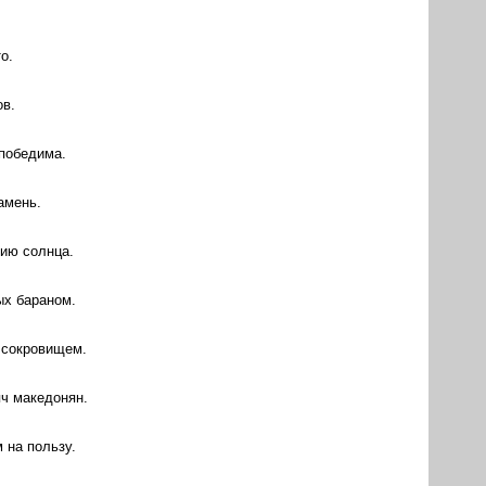
о.
ов.
епобедима.
амень.
нию солнца.
ых бараном.
 сокровищем.
яч македонян.
 на пользу.