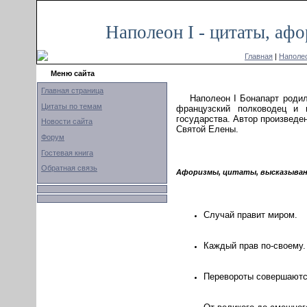
Наполеон I - цитаты, аф
Главная
|
Наполео
Меню сайта
Главная страница
Наполеон I Бонапарт родил
Цитаты по темам
французский полководец и 
государства. Автор произведен
Новости сайта
Святой Елены.
Форум
Гостевая книга
Обратная связь
Афоризмы, цитаты, высказывани
Случай правит миром.
Каждый прав по-своему.
Перевороты совершаютс