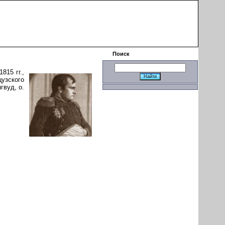
|
Поиск
815 гг.,
узского
гвуд, о.