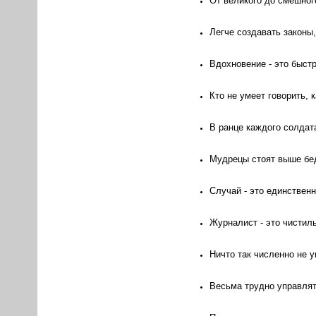
От великого до смешног
Легче создавать законы
Вдохновение - это быст
Кто не умеет говорить, 
В ранце каждого солдат
Мудрецы стоят выше бед
Случай - это единствен
Журналист - это чистил
Ничто так численно не у
Весьма трудно управлят