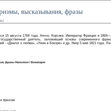
оризмы, высказывания, фразы
н I
ся 15 августа 1769 года, Аяччо, Корсика. Император Франции в 1804—1
государственный деятель, заложивший основы современного франц
ий - «Диалог о любви», «Ужин в Бокэре» и др. Умер 5 мая 1821 года, Лон
я, фразы Наполеон I Бонапарт
я брюхом.