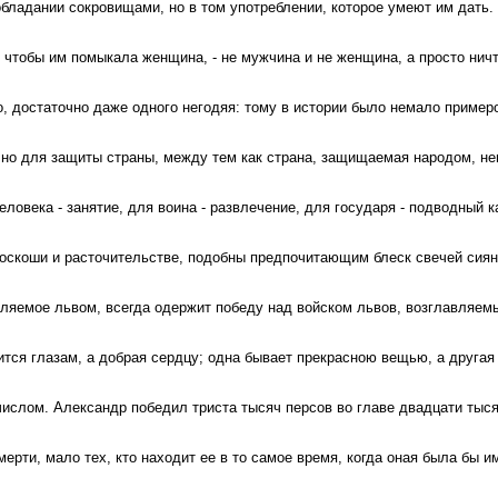
обладании сокровищами, но в том употреблении, которое умеют им дать.
чтобы им помыкала женщина, - не мужчина и не женщина, а просто ничт
о, достаточно даже одного негодяя: тому в истории было немало пример
но для защиты страны, между тем как страна, защищаемая народом, н
ловека - занятие, для воина - развлечение, для государя - подводный к
 роскоши и расточительстве, подобны предпочитающим блеск свечей сия
вляемое львом, всегда одержит победу над войском львов, возглавляем
тся глазам, а добрая сердцу; одна бывает прекрасною вещью, а другая
ислом. Александр победил триста тысяч персов во главе двадцати тыс
ерти, мало тех, кто находит ее в то самое время, когда оная была бы им