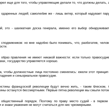
рел еще для того, чтобы управляющие делали то, что должны делать, а 
одаренных людей; самолюбие же - лишь ветер, который надувает пару
й, это - шахматная доска генерала, именно его выбор обнаруживае
сподвижников: но мне надобно было понимать, что, разбогатев, челов
ности.
 образ правления не имеют никакой важности: если только правосуди
авах, государство управляется хорошо.
а, чтобы должностные лица постоянно сменялись: ежели этот принцип
ладения и сеньориальное правосудие.
истины французской революции будут вечно жить, - таким блеском, 
тины останутся бессмертными. Первые пятна революции мы смыли пото
 общественный порядок. Поэтому по праву место судей - в первом
и и знаки уважения не могут считаться для них чрезмерными.