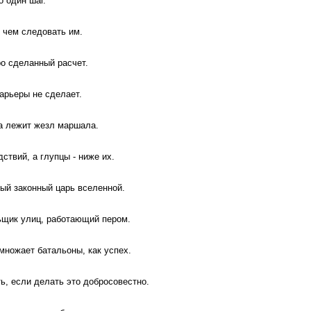
о один шаг.
, чем следовать им.
ро сделанный расчет.
карьеры не сделает.
а лежит жезл маршала.
ствий, а глупцы - ниже их.
ный законный царь вселенной.
ьщик улиц, работающий пером.
множает батальоны, как успех.
ь, если делать это добросовестно.