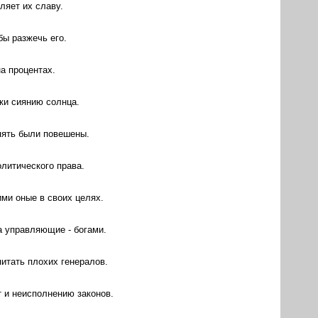
вляет их славу.
бы разжечь его.
на процентах.
ки сиянию солнца.
пять были повешены.
олитического права.
ими оные в своих целях.
а управляющие - богами.
питать плохих генералов.
т и неисполнению законов.