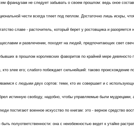
всем французам не следует забывать о своем прошлом: ведь оное соста
циональной чести всегда тлеет под пеплом. Достаточно лишь искры, что
огатство славе - расточитель, который берет у ростовщика и разоряется 
 тщеславии и развлечении, походят на людей, предпочитающих свет свеч
а бывших в прошлом королевских фаворитов по крайней мере девяносто 
, кто злее его; слабого побеждает сильнейший: таково происхождение п
ваемся с людьми двух сортов: теми, кто их совершает и с использующ
обрел истинную свободу, надобно, чтобы управляемые были мудрецами, 
юди постигают военное искусство по книгам: это - верное средство вос
 быть полуответственности: она с неизбежностью ведет к утайке растра