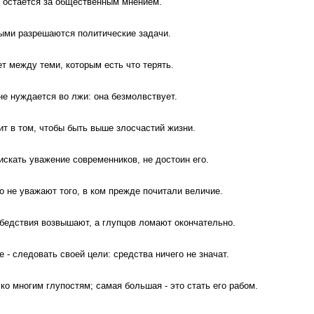
а остается за общественным мнением.
ыми разрешаются политические задачи.
 между теми, которым есть что терять.
не нуждается во лжи: она безмолвствует.
ит в том, чтобы быть выше злосчастий жизни.
нискать уважение современников, не достоин его.
о не уважают того, в ком прежде почитали величие.
бедствия возвышают, а глупцов ломают окончательно.
 - следовать своей цели: средства ничего не значат.
ко многим глупостям; самая большая - это стать его рабом.