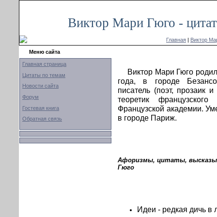
Виктор Мари Гюго - цита
Главная
|
Виктор Ма
Меню сайта
Главная страница
Виктор Мари Гюго роди
Цитаты по темам
года, в городе Безанс
Новости сайта
писатель (поэт, прозаик и
Форум
теоретик французского
Французской академии. Уме
Гостевая книга
в городе Париж.
Обратная связь
Афоризмы, цитаты, высказы
Гюго
Идеи - редкая дичь в 