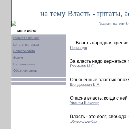
на тему Власть - цитаты,
Главная
|
на тему В
Меню сайта
Главная страница
Власть народная крепче
Цитаты по темам
Периандр
Новости сайта
Форум
За власть надо держаться 
Гостевая книга
Горбачёв М.С.
Обратная связь
Опьяненные властью опох
Шендерович В.А.
Опасна власть, когда с ней
Уильям Шекспир
Власть - это долг; свобода 
Эбнер-Эшенбах