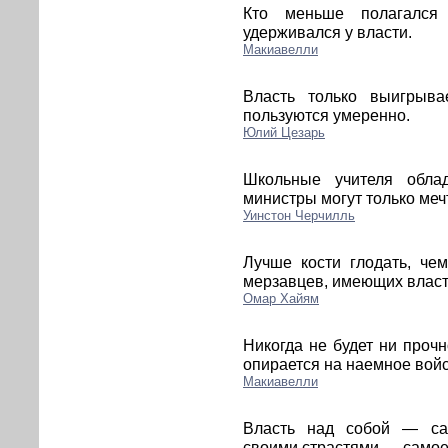
Кто меньше полагался
удерживался у власти.
Макиавелли
Власть только выигрыва
пользуются умеренно.
Юлий Цезарь
Школьные учителя обла
министры могут только меч
Уинстон Черчилль
Лучше кости глодать, че
мерзавцев, имеющих власт
Омар Хайям
Никогда не будет ни прочн
опирается на наемное войс
Макиавелли
Власть над собой — са
своими страстями — самое