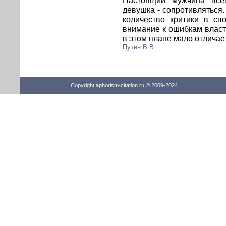
Настоящий мужчина все
девушка - сопротивляться. 
количество критики в св
внимание к ошибкам власти
в этом плане мало отличает
Путин В.В.
Copyright aphorism-citation.ru © 2009-2024