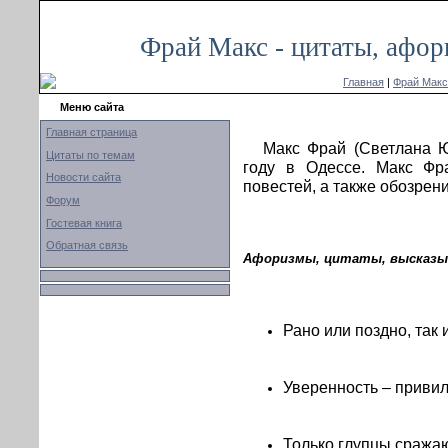
Фрай Макс - цитаты, афор
Главная
|
Фрай Макс
Меню сайта
Главная страница
Макс Фрай (Светлана 
Цитаты по темам
году в Одессе. Макс Фр
Новости сайта
повестей, а также обозрен
Форум
Гостевая книга
Обратная связь
Афоризмы, цитаты, высказыв
Рано или поздно, так 
Уверенность – привил
Только глупцы сражают