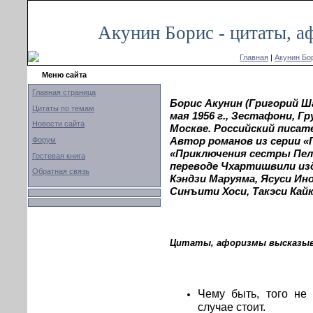
Акунин Борис - цитаты, а
Главная
|
Акунин Бо
Меню сайта
Главная страница
Борис Акунин (Григорий Ш
Цитаты по темам
мая 1956 г., Зестафони, Гр
Новости сайта
Москве. Российский писат
Автор романов из серии «
Форум
«Приключения сестры Пел
Гостевая книга
переводе Чхартишвили из
Обратная связь
Кэндзи Маруяма, Ясуси Ино
Синъити Хоси, Такэси Кайк
Цитаты, афоризмы высказыв
Чему быть, того не
случае стоит.