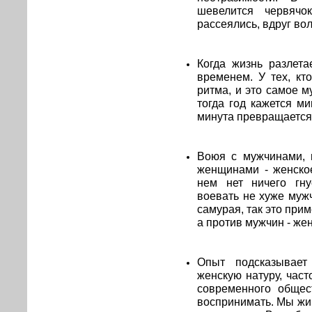
шевелится червячо
рассеялись, вдруг во
Когда жизнь разлета
временем. У тех, кт
ритма, и это самое м
тогда год кажется ми
минута превращается 
Воюя с мужчинами, 
женщинами - женское
нем нет ничего гн
воевать не хуже муж
самурая, так это при
а против мужчин - жен
Опыт подсказывает
женскую натуру, част
современного общес
воспринимать. Мы жив