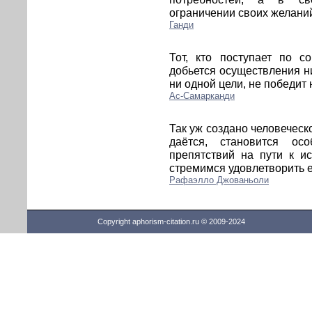
ограничении своих желани
Ганди
Тот, кто поступает по с
добьется осуществления ни
ни одной цели, не победит 
Ас-Самарканди
Так уж создано человеческо
даётся, становится о
препятствий на пути к и
стремимся удовлетворить е
Рафаэлло Джованьоли
Copyright aphorism-citation.ru © 2009-2024