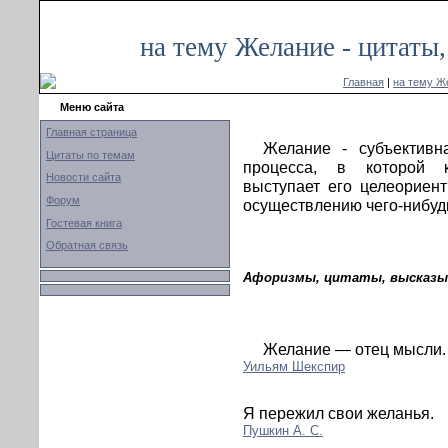
на тему Желание - цитаты
Главная
|
на тему Ж
Меню сайта
Главная страница
Желание - субъективн
Цитаты по темам
процесса, в которой 
Новости сайта
выступает его целеориент
Форум
осуществлению чего-нибуд
Гостевая книга
Обратная связь
Афоризмы, цитаты, высказыв
Желание — отец мысли.
Уильям Шекспир
Я пережил свои желанья.
Пушкин А. С.