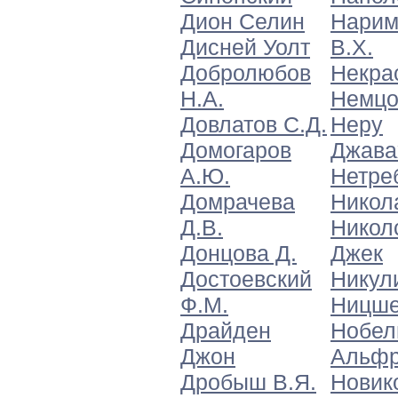
Дион Селин
Нарим
Дисней Уолт
В.Х.
Добролюбов
Некра
Н.А.
Немцо
Довлатов С.Д.
Неру
Домогаров
Джава
А.Ю.
Нетре
Домрачева
Никола
Д.В.
Никол
Донцова Д.
Джек
Достоевский
Никул
Ф.М.
Ницш
Драйден
Нобел
Джон
Альф
Дробыш В.Я.
Новико