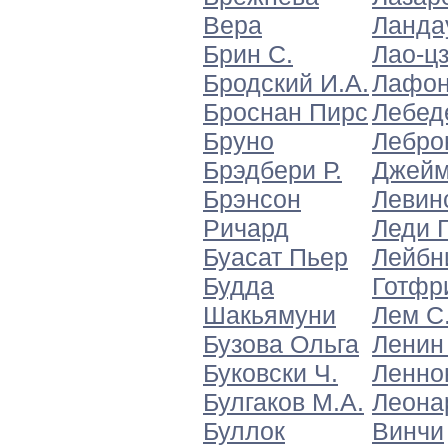
Вера
Ландау
Брин С.
Лао-ц
Бродский И.А.
Лафон
Броснан Пирс
Лебед
Бруно
Лебро
Брэдбери Р.
Джей
Брэнсон
Левин
Ричард
Леди Г
Буасат Пьер
Лейбн
Будда
Готфр
Шакьямуни
Лем С
Бузова Ольга
Ленин
Буковски Ч.
Ленно
Булгаков М.А.
Леона
Буллок
Винчи