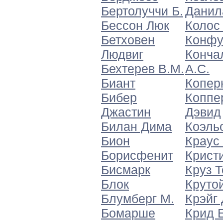
Бертолуччи Б.
Данил
Бессон Люк
Колос
Бетховен
Конфу
Людвиг
Конча
Бехтерев В.М.
А.С.
Биант
Копер
Бибер
Коппе
Джастин
Дэвид
Билан Дима
Коэль
Бион
Краус 
Борисфенит
Кристи
Бисмарк
Круз 
Блок
Крутой
Блумберг М.
Крэйг
Бомарше
Крид 