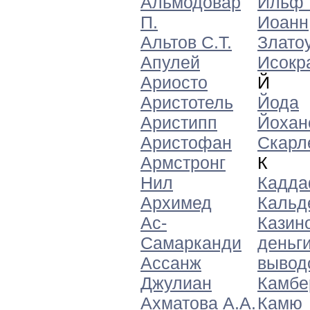
Альмодовар
Ильф 
П.
Иоанн
Альтов С.Т.
Злато
Апулей
Исокр
Ариосто
Й
Аристотель
Йода
Аристипп
Йохан
Аристофан
Скарл
Армстронг
К
Нил
Кадда
Архимед
Кальд
Ас-
Казин
Самарканди
деньги
Ассанж
вывод
Джулиан
Камбе
Ахматова А.А.
Камю