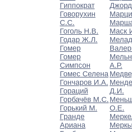
Гиппократ
Джорд
Говорухин
Марци
С.С.
Марша
Гоголь Н.В.
Маск 
Годар Ж.Л.
Мелад
Гомер
Валер
Гомер
Мельн
Симпсон
А.Р.
Гомес Селена
Медве
Гончаров И.А.
Менде
Гораций
Д.И.
Горбачёв М.С.
Меньш
Горький М.
О.Е.
Гранде
Мерке
Ариана
Меркь