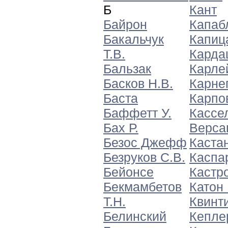
Б
Кант
Байрон
Капаб
Бакальчук
Капиц
Т.В.
Карда
Бальзак
Карле
Басков Н.В.
Карне
Баста
Карпов
Баффетт У.
Кассе
Бах Р.
Верса
Безос Джефф
Кастан
Безруков С.В.
Каспар
Бейонсе
Кастро
Бекмамбетов
Катон
Т.Н.
Квинт
Белинский
Кепле