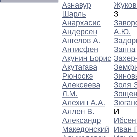
Азнавур
Жуков
Шарль
З
Анархасис
Завор
Андерсен
А.Ю.
Ангелов А.
Задор
Антисфен
Заппа
Акунин Борис
Захер
Акутагава
Земф
Рюноскэ
Зинов
Алексеева
Золя 
Л.М.
Зощен
Алехин А.А.
Зюгано
Аллен В.
И
Александр
Ибсен
Македонский
Иван 