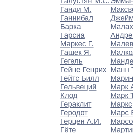
Галустян М.С.
Эмма
Ганди М.
Максв
Ганнибал
Джей
Барка
Малах
Гарсиа
Андре
Маркес Г.
Малев
Гашек Я.
Малко
Гегель
Манде
Гейне Генрих
Манн 
Гейтс Билл
Марин
Гельвеций
Марк 
Клод
Марк 
Гераклит
Маркс
Геродот
Марс 
Герцен А.И.
Марсо
Гёте
Марти