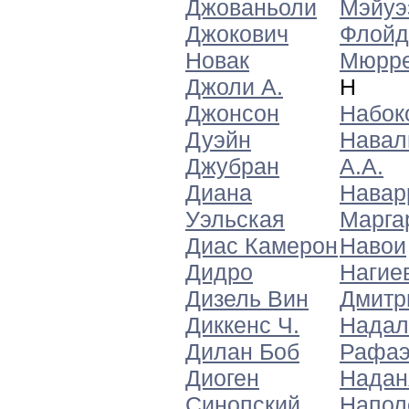
Джованьоли
Мэйуэ
Джокович
Флойд
Новак
Мюрре
Джоли А.
Н
Джонсон
Набок
Дуэйн
Навал
Джубран
А.А.
Диана
Навар
Уэльская
Марга
Диас Камерон
Навои
Дидро
Нагие
Дизель Вин
Дмитр
Диккенс Ч.
Надал
Дилан Боб
Рафаэ
Диоген
Надан
Синопский
Напол