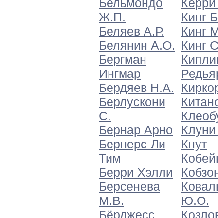
Бельмондо
Керри
Ж.П.
Кинг Б
Беляев А.Р.
Кинг 
Белянин А.О.
Кинг 
Бергман
Кипли
Ингмар
Редья
Бердяев Н.А.
Кирко
Берлускони
Китано
С.
Клеоб
Бернар Арно
Клуни
Бернерс-Ли
Кнут
Тим
Кобейн
Берри Хэлли
Кобзон
Берсенева
Ковал
М.В.
Ю.О.
Бёрджесс
Козло