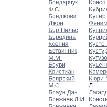
Бондарчук
Крисп
Ф.С.
Кубрик
Бонджови
Купер
Джон
Феним
Бор Нильс
Купри
Бородина
Курци
Ксения
Кусто
Ботвинник
Кусту
М.М.
Кутузо
Боуви
Куценк
Кристиан
Кэмер
Боярский
Кюри 
М.С.
Л
Браун Дэн
Лагар
Брежнев Л.И.
Крист
Брежнева
Лазаре