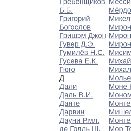
Гребенщиков
Мессин
Б.Б.
Мёрдок
Григорий
Микел
Богослов
Мирон
Гришэм Джон
Мирон
Гувер Д.Э.
Мирон
Гумилёв Н.С.
Миси
Гусева Е.К.
Михай
Гюго
Михал
Д
Молье
Дали
Моне 
Даль В.И.
Моном
Данте
Монте
Дарвин
Мише
Дауни Р.мл.
Монте
де Голль Ш.
Мор Т