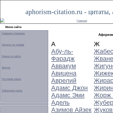
aphorism-citation.ru - цитат
Главная
Меню сайта
Главная страница
Афоризм
А
Ж
Цитаты по темам
Абу-ль-
Жабес
Новости сайта
Фарадж
Жване
Аввакум
Жигун
Форум
Авицена
Жижек
Аврелий
Жирар
Гостевая книга
Адамс Джон
Жирин
Обратная связь
Адамс Эми
Жорж 
Адель
Жубе
Азимов Айзек
Жуков 