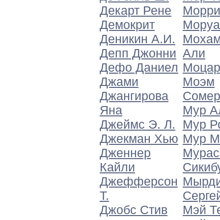
Декарт Рене
Морри
Демокрит
Моруа
Деникин А.И.
Моха
Депп Джонни
Али
Дефо Даниел
Моцар
Джами
Моэм
Джангирова
Сомер
Яна
Мур А
Джеймс Э. Л.
Мур Р
Джекман Хью
Мур М
Дженнер
Мурас
Кайли
Сикиб
Джефферсон
Мырд
Т.
Серге
Джобс Стив
Мэй Т