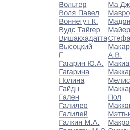
Вольтер
Ма Дж
Воля Павел
Мавро
Воннегут К.
Мадон
Вудс Тайгер
Майе
Вишакхадатта
Стефа
Высоцкий
Макар
Г
А.В.
Гагарин Ю.А.
Макиа
Гагарина
Макка
Полина
Мелис
Гайдн
Макка
Гален
Пол
Галилео
Макко
Галилей
Мэтть
Галкин М.А.
Макро