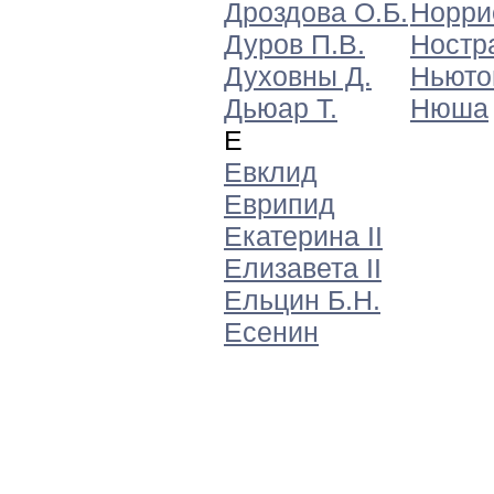
Дроздова О.Б.
Норри
Дуров П.В.
Ностр
Духовны Д.
Ньюто
Дьюар Т.
Нюша
Е
Евклид
Еврипид
Екатерина II
Елизавета II
Ельцин Б.Н.
Есенин