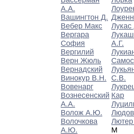
А.А.
Лоуре
Вашингтон Д.
Джен
Вебер Макс
Лукас
Вергара
Лукаш
София
А.Г.
Вергилий
Лукиан
Верн Жюль
Самос
Вернадский
Лукья
Винокур В.Н.
С.В.
Вовенарг
Лукре
Вознесенский
Кар
А.А.
Луцил
Волож А.Ю.
Людов
Волочкова
Лютер
А.Ю.
М