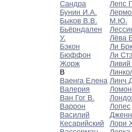
Сандра
Лепс Г
Бунин И.А.
Лермо
Быков В.В.
М.Ю.
Бьёрндален
Лессин
У.
Лёва 
Бэкон
Ли Бр
Бюффон
Ли Ст
Жорж
Ливий
В
Линко
Ваенга Елена
Линч Д
Валерия
Ломон
Ван Гог В.
Лондо
Варрон
Лопес
Василий
Джен
Кесарийский
Лори 
Вассерман
Лорка