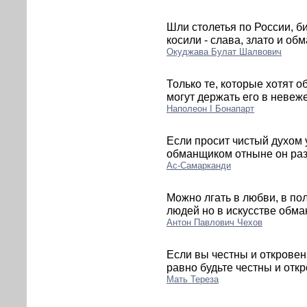
Шли столетья по России, 
косили - слава, злато и обм
Окуджава Булат Шалвович
Только те, которые хотят 
могут держать его в невеж
Наполеон I Бонапарт
Если просит чистый духом 
обманщиком отныне он разд
Ас-Самарканди
Можно лгать в любви, в по
людей но в искусстве обма
Антон Павлович Чехов
Если вы честны и откровен
равно будьте честны и отк
Мать Тереза