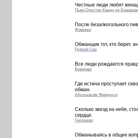
Честные люди любят женщи
Пьер-Огюстен Карон де Бомарше
После безалкогольного пи
Фоменко
Обманщик тот, кто берет, зн
Публий Сир
Все люди рождаются прав
Вовенарг
Где истина проступает скв
обман.
Абулькасим Фирдоуси
Сколько звезд на небе, сто
сердце.
Гиппократ
Обманываясь в общих вопр