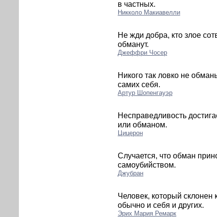
в частных.
Никколо Макиавелли
Не жди добра, кто злое сот
обманут.
Джеффри Чосер
Никого так ловко не обман
самих себя.
Артур Шопенгауэр
Несправедливость достига
или обманом.
Цицерон
Случается, что обман прино
самоубийством.
Джубран
Человек, который склонен
обычно и себя и других.
Эрих Мария Ремарк