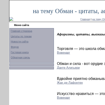
на тему Обман - цитаты, 
Главная
|
на тему О
Меню сайта
Главная страница
Афоризмы, цитаты, высказыв
Цитаты по темам
Новости сайта
Форум
Торговля — это школа обм
Гостевая книга
Вовенарг
Обратная связь
Обман и сила - вот орудие 
Данте Алигьери
Вдвойне приятно обманыв
Жан де Лафонтен
Искусство нравиться — это
Вовенарг