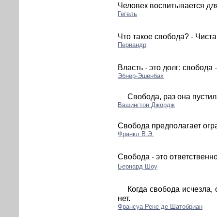
Человек воспитывается дл
Гегель
Что такое свобода? - Чиста
Периандр
Власть - это долг; свобода 
Эбнер-Эшенбах
Свобода, раз она пустил
Вашингтон Джордж
Свобода предполагает огра
Франкл В.Э.
Свобода - это ответственно
Бернард Шоу
Когда свобода исчезла, 
нет.
Франсуа Рене де Шатобриан