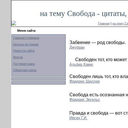
на тему Свобода - цитаты
Главная
|
на тему С
Меню сайта
Главная страница
Забвение — род свободы.
Цитаты по темам
Джубран
Новости сайта
Форум
Свободен тот, кто может 
Гостевая книга
Альбер Камю
Обратная связь
Свободен лишь тот, кто вла
Фридрих Шиллер
Свобода есть осознанная 
Фридрих Энгельс
Правда и свобода — вот с
Ибсен Г.И.