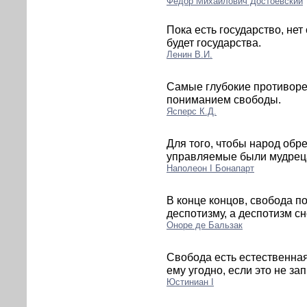
Фёдор Михайлович Достоевский
Пока есть государство, нет
будет государства.
Ленин В.И.
Самые глубокие противор
пониманием свободы.
Ясперс К.Д.
Для того, чтобы народ обр
управляемые были мудреца
Наполеон I Бонапарт
В конце концов, свобода п
деспотизму, а деспотизм сн
Оноре де Бальзак
Свобода есть естественная
ему угодно, если это не з
Юстиниан I