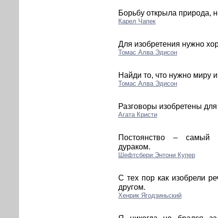
Борьбу открыла природа, н
Карел Чапек
Для изобретения нужно хо
Томас Алва Эдисон
Найди то, что нужно миру и
Томас Алва Эдисон
Разговоры изобретены для 
Агата Кристи
Постоянство – самый и
дураком.
Шефтсбери Энтони Купер
С тех пор как изобрели ре
другом.
Хенрик Ягодзиньский
Я никогда не брался за