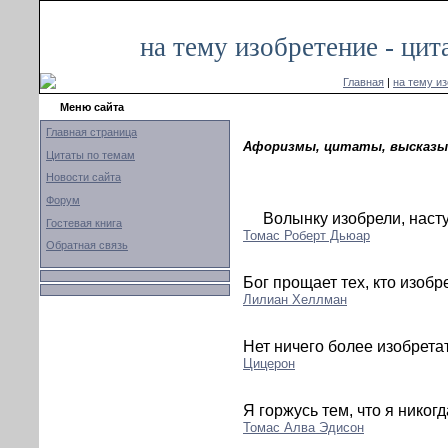
на тему изобретение - ци
Главная
|
на тему и
Меню сайта
Главная страница
Афоризмы, цитаты, высказыв
Цитаты по темам
Новости сайта
Форум
Волынку изобрели, насту
Гостевая книга
Томас Роберт Дьюар
Обратная связь
Бог прощает тех, кто изобре
Лилиан Хеллман
Нет ничего более изобрета
Цицерон
Я горжусь тем, что я никог
Томас Алва Эдисон