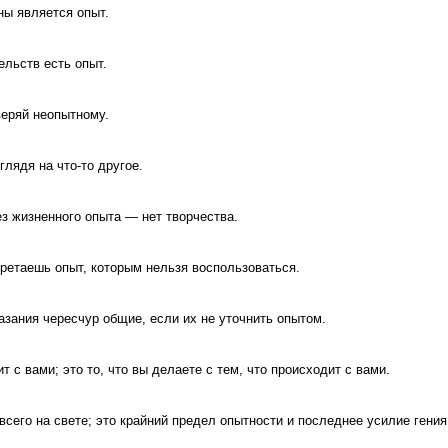
ы является опыт.
ельств есть опыт.
веряй неопытному.
глядя на что-то другое.
ез жизненного опыта — нет творчества.
бретаешь опыт, которым нельзя воспользоваться.
азания чересчур общие, если их не уточнить опытом.
ит с вами; это то, что вы делаете с тем, что происходит с вами.
е всего на свете; это крайний предел опытности и последнее усилие гени