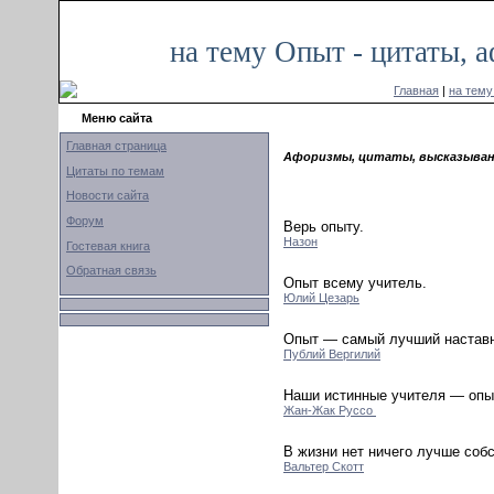
на тему Опыт - цитаты, 
Главная
|
на тем
Меню сайта
Главная страница
Афоризмы, цитаты, высказыван
Цитаты по темам
Новости сайта
Форум
Верь опыту.
Назон
Гостевая книга
Обратная связь
Опыт всему учитель.
Юлий Цезарь
Опыт — самый лучший наставн
Публий Вергилий
Наши истинные учителя — опыт
Жан-Жак Руссо
В жизни нет ничего лучше собс
Вальтер Скотт