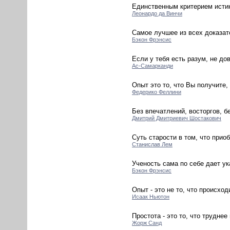
Единственным критерием истин
Леонардо да Винчи
Самое лучшее из всех доказат
Бэкон Фрэнсис
Если у тебя есть разум, не до
Ас-Самарканди
Опыт это то, что Вы получите, 
Федерико Феллини
Без впечатлений, восторгов, б
Дмитрий Дмитриевич Шостакович
Суть старости в том, что прио
Станислав Лем
Ученость сама по себе дает ук
Бэкон Фрэнсис
Опыт - это не то, что происход
Исаак Ньютон
Простота - это то, что трудне
Жорж Санд