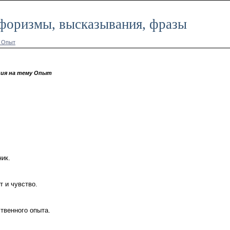
афоризмы, высказывания, фразы
у Опыт
ия на тему Опыт
ик.
 и чувство.
твенного опыта.