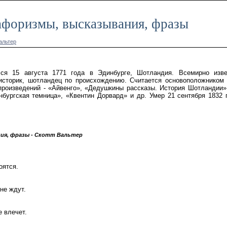
 афоризмы, высказывания, фразы
альтер
ся 15 августа 1771 года в Эдинбурге, Шотландия. Всемирно изв
 историк, шотландец по происхождению. Считается основоположником
 произведений - «Айвенго», «Дедушкины рассказы. История Шотландии»
нбургская темница», «Квентин Дорвард» и др. Умер 21 сентября 1832 
ия, фразы - Скотт Вальтер
оятся.
 не ждут.
е влечет.