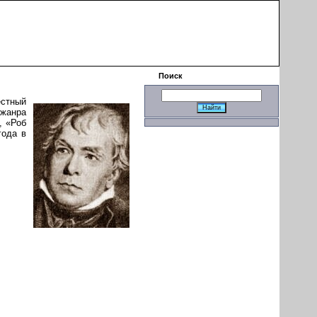
|
Поиск
естный
 жанра
, «Роб
года в