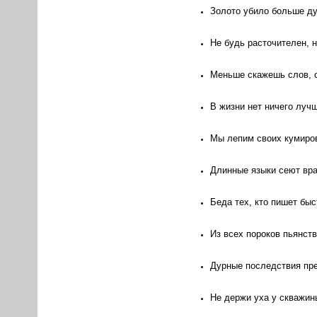
Золото убило больше ду
Не будь расточителен, 
Меньше скажешь слов, 
В жизни нет ничего луч
Мы лепим своих кумиров 
Длинные языки сеют вр
Беда тех, кто пишет быст
Из всех пороков пьянст
Дурные последствия пр
Не держи уха у скважин