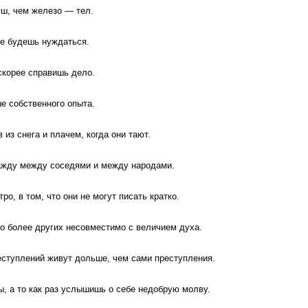
ш, чем железо — тел.
не будешь нуждаться.
скорее справишь дело.
ше собственного опыта.
из снега и плачем, когда они тают.
ажду между соседями и между народами.
ро, в том, что они не могут писать кратко.
во более других несовместимо с величием духа.
еступлений живут дольше, чем сами преступления.
ы, а то как раз услышишь о себе недобрую молву.