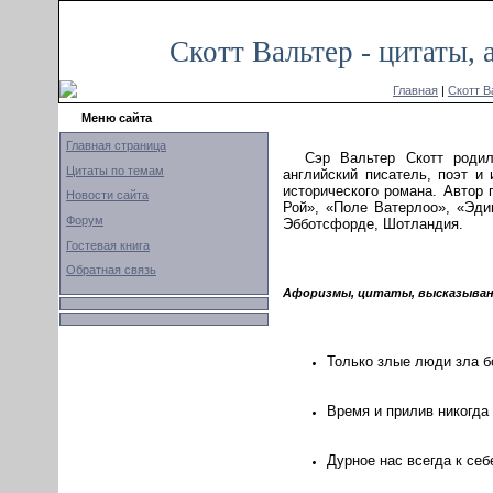
Скотт Вальтер - цитаты,
Главная
|
Скотт В
Меню сайта
Главная страница
Сэр Вальтер Скотт родил
Цитаты по темам
английский писатель, поэт и
исторического романа. Автор
Новости сайта
Рой», «Поле Ватерлоо», «Эди
Форум
Эбботсфорде, Шотландия.
Гостевая книга
Обратная связь
Афоризмы, цитаты, высказыван
Только злые люди зла б
Время и прилив никогда
Дурное нас всегда к себ