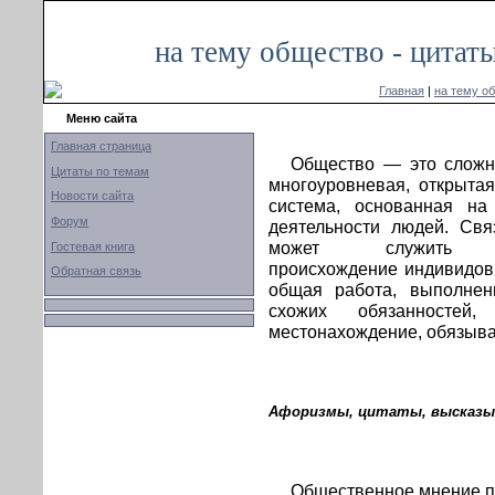
на тему общество - цитат
Главная
|
на тему о
Меню сайта
Главная страница
Общество — это сложн
Цитаты по темам
многоуровневая, открытая
Новости сайта
система, основанная на
Форум
деятельности людей. Св
может служить с
Гостевая книга
происхождение индивидов,
Обратная связь
общая работа, выполнен
схожих обязанностей,
местонахождение, обязыв
Афоризмы, цитаты, высказыв
Общественное мнение п