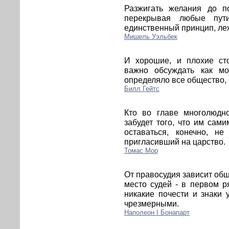
Разжигать желания до п
перекрывая любые пут
единственный принцип, ле
Мишель Уэльбек
И хорошие, и плохие сто
важно обсуждать как м
определяло все общество, 
Билл Гейтс
Кто во главе многолюдно
забудет того, что им сам
оставаться, конечно, н
пригласивший на царство.
Томас Мор
От правосудия зависит об
место судей - в первом 
никакие почести и знаки 
чрезмерными.
Наполеон I Бонапарт