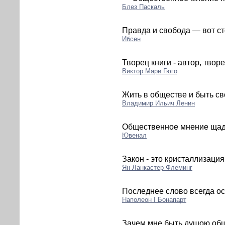
Блез Паскаль
Правда и свобода — вот с
Ибсен
Творец книги - автор, твор
Виктор Мари Гюго
Жить в обществе и быть св
Владимир Ильич Ленин
Общественное мнение щади
Ювенал
Закон - это кристаллизаци
Ян Ланкастер Флеминг
Последнее слово всегда о
Наполеон I Бонапарт
Зачем мне быть душою обще