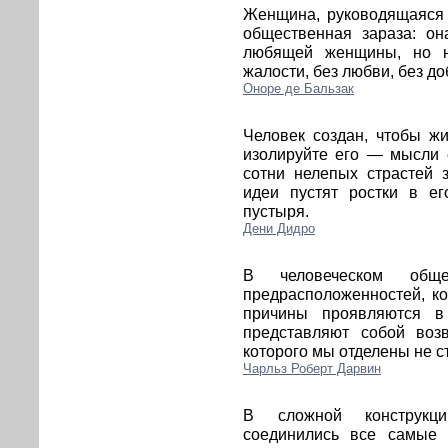
Женщина, руководящаяся 
общественная зараза: он
любящей женщины, но н
жалости, без любви, без до
Оноре де Бальзак
Человек создан, чтобы жи
изолируйте его — мысли е
сотни нелепых страстей 
идеи пустят ростки в ег
пустыря.
Дени Дидро
В человеческом обще
предрасположенностей, к
причины проявляются в
представляют собой воз
которого мы отделены не с
Чарльз Роберт Дарвин
В сложной конструкц
соединились все самые 