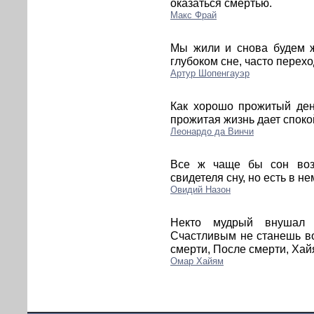
оказаться смертью.
Макс Фрай
Мы жили и снова будем ж
глубоком сне, часто перех
Артур Шопенгауэр
Как хорошо прожитый ден
прожитая жизнь дает споко
Леонардо да Винчи
Все ж чаще бы сон воз
свидетеля сну, но есть в н
Овидий Назон
Некто мудрый внушал 
Счастливым не станешь во
смерти, После смерти, Хай
Омар Хайям