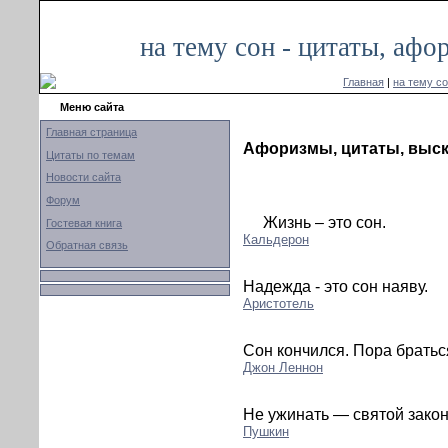
на тему сон - цитаты, аф
Главная
|
на тему с
Меню сайта
Главная страница
Афоризмы, цитаты, выск
Цитаты по темам
Новости сайта
Форум
Жизнь – это сон.
Гостевая книга
Кальдерон
Обратная связь
Надежда - это сон наяву.
Аристотель
Сон кончился. Пора браться
Джон Леннон
Не ужинать — святой закон
Пушкин