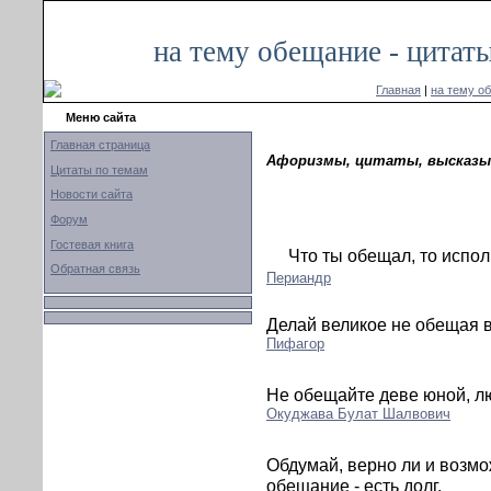
на тему обещание - цитат
Главная
|
на тему о
Меню сайта
Главная страница
Афоризмы, цитаты, высказы
Цитаты по темам
Новости сайта
Форум
Гостевая книга
Что ты обещал, то испол
Обратная связь
Периандр
Делай великое не обещая в
Пифагор
Не обещайте деве юной, лю
Окуджава Булат Шалвович
Обдумай, верно ли и возмо
обещание - есть долг.