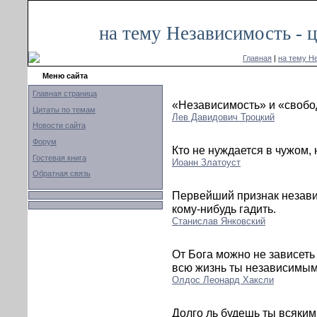
на тему Независимость - 
Главная
|
на тему Н
Меню сайта
Главная страница
«Независимость» и «свобод
Цитаты по темам
Лев Давидович Троцкий
Новости сайта
Форум
Кто не нуждается в чужом, 
Гостевая книга
Иоанн Златоуст
Обратная связь
Первейший признак независ
кому-нибудь гадить.
Станислав Янковский
От Бога можно не зависеть
всю жизнь ты независимы
Олдос Леонард Хаксли
Долго ль будешь ты всяким