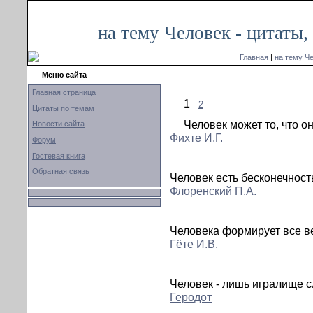
на тему Человек - цитаты
Главная
|
на тему Ч
Меню сайта
Главная страница
1
2
Цитаты по темам
Человек может то, что о
Новости сайта
Фихте И.Г.
Форум
Гостевая книга
Обратная связь
Человек есть бесконечност
Флоренский П.А.
Человека формирует все в
Гёте И.В.
Человек - лишь игралище с
Геродот