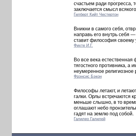
счастьем ради прогресса, то
заключается смысл всякого
Гилберт Кийт Честертон
Вникни в самого себя, отвра
направь его внутрь себя —
ставит философия своему 
Фихте И.Г.
Во все века естественная 
тягостного противника, а и
неумеренное религиозное 
Фрэнсис Бэкон
Философы летают, и летают 
галки. Орлы встречаются к
меньше слышно, в то время
оглашают небо пронзительн
гадят на землю под собой.
Галилео Галилей