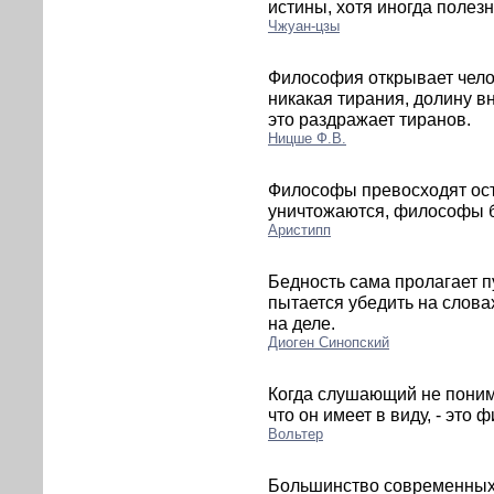
истины, хотя иногда полез
Чжуан-цзы
Философия открывает чело
никакая тирания, долину в
это раздражает тиранов.
Ницше Ф.В.
Философы превосходят ост
уничтожаются, философы б
Аристипп
Бедность сама пролагает п
пытается убедить на слова
на деле.
Диоген Синопский
Когда слушающий не понима
что он имеет в виду, - это
Вольтер
Большинство современных