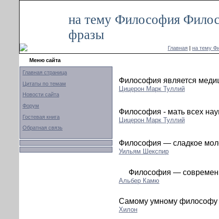
на тему Философия Филос
фразы
Главная
|
на тему Ф
Меню сайта
Главная страница
Философия является меди
Цитаты по темам
Цицерон Марк Туллий
Новости сайта
Форум
Философия - мать всех нау
Гостевая книга
Цицерон Марк Туллий
Обратная связь
Философия — сладкое моло
Уильям Шекспир
Философия — современн
Альбер Камю
Самому умному философу т
Хилон