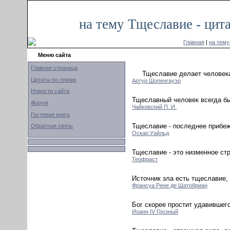
на тему Тщеславие - цит
Главная
|
на тем
Меню сайта
Главная страница
Тщеславие делает человек
Цитаты по темам
Артур Шопенгауэр
Новости сайта
Тщеславный человек всегда бы
Форум
Чайковский П. И.
Гостевая книга
Тщеславие - последнее прибе
Обратная связь
Оскар Уайльд
Тщеславие - это низменное стр
Теофраст
Источник зла есть тщеславие,
Франсуа Рене де Шатобриан
Бог скорее простит удавившег
Иоанн IV Грозный