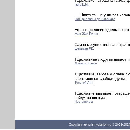
Тщеславие - страшная сила, д
Гюго В.М.
Ничто так не унижает челов
Люк де Клапье де Вовенарг
Если тщеславие сделало кого-н
Жан-Жак Руссо
Самая могущественная страсть 
Шеридан Р.Б.
Тщеславные люди вызывают пре
Фрэнсис Бэкон
Тщеславие, забота о славе лю
всего мешает свободе души.
Толстой Л.Н.
Тщеславие вызывает отвращен
сойдутся никогда.
Честерфилд
Copyright aphorism-citation.ru © 2009-202