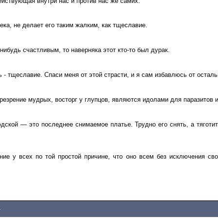
ействующая внутри нас и против нас же самих.
ека, не делает его таким жалким, как тщеславие.
ибудь счастливым, то наверняка этот кто-то был дурак.
- тщеславие. Спаси меня от этой страсти, и я сам избавлюсь от осталь
зрение мудрых, восторг у глупцов, являются идолами для паразитов и
дской — это последнее снимаемое платье. Трудно его снять, а тяготит
ие у всех по той простой причине, что оно всем без исключения сво
4