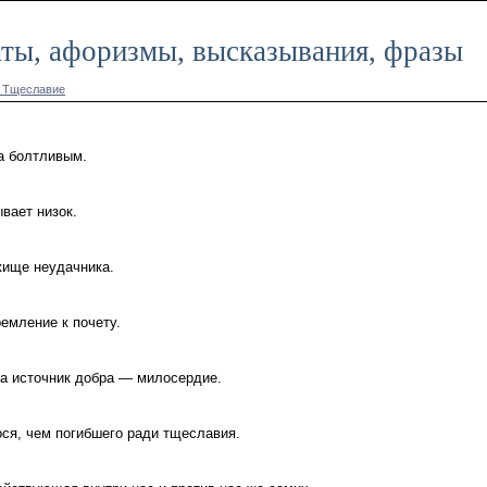
аты, афоризмы, высказывания, фразы
у Тщеславие
а болтливым.
вает низок.
жище неудачника.
емление к почету.
 а источник добра — милосердие.
ося, чем погибшего ради тщеславия.