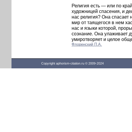
Религия есть — или по кра
художницей спасения, и дел
нас религия? Она спасает 
мир от таящегося в нем хао
нас и языки которой, прор
сознание. Она улаживает д
умиротворяет и целое обще
Флоренский П.А.
Copyright aphorism-citation.ru © 2009-2024