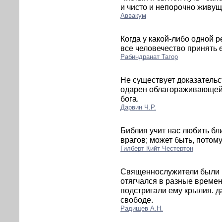
и чисто и непорочно живущ
Аввакум
Когда у какой-либо одной р
все человечество принять е
Рабиндранат Тагор
Не существует доказательс
одарен облагораживающей
бога.
Дарвин Ч.Р.
Библия учит нас любить бл
врагов; может быть, потому
Гилберт Кийт Честертон
Священнослужители были в
отягчался в разные времен
подстригали ему крылия. да
свободе.
Радищев А.Н.