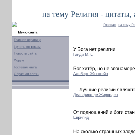
на тему Религия - цитаты
Главная
|
на тему Р
Меню сайта
Главная страница
Цитаты по темам
У Бога нет религии.
Новости сайта
Ганди М.К.
Форум
Гостевая книга
Бог хитёр, но не злонамере
Альберт Эйнштейн
Обратная связь
Лучшие религии являют
Дельфина де Жирарден
От подношений и боги ста
Еврипид
На сколько страшных злоде