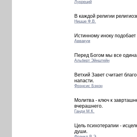
Лукреций
В каждой религии религиоз
Ницше Ф.В.
Истинному иноку подобает 
Аввакум
Перед Богом мы все одина
Альберт Эйнштейн
Ветхий Завет считает благ
напасти.
Фрэнсис Бэкон
Молитва - ключ к заврташн
вчерашнего.
Ганди М.К.
Цель психотерапии - исцел
души.
Франкл В.Э.