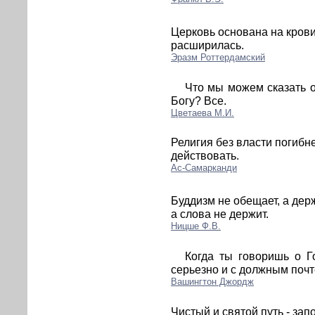
Церковь основана на крови
расширилась.
Эразм Роттердамский
Что мы можем сказать о
Богу? Все.
Цветаева М.И.
Религия без власти погибне
действовать.
Ас-Самарканди
Буддизм не обещает, а дер
а слова не держит.
Ницше Ф.В.
Когда ты говоришь о Г
серьезно и с должным поч
Вашингтон Джордж
Чистый и святой путь - за