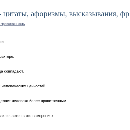
- цитаты, афоризмы, высказывания, ф
 Нравственность
ли.
рактере.
да совпадают.
 человеческих ценностей.
делает человека более нравственным.
заключается в его намерениях.