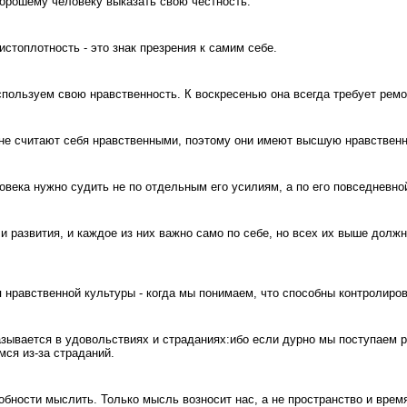
орошему человеку выказать свою честность.
стоплотность - это знак презрения к самим себе.
спользуем свою нравственность. К воскресенью она всегда требует ремо
не считают себя нравственными, поэтому они имеют высшую нравственн
овека нужно судить не по отдельным его усилиям, а по его повседневно
и развития, и каждое из них важно само по себе, но всех их выше долж
нравственной культуры - когда мы понимаем, что способны контролиро
зывается в удовольствиях и страданиях:ибо если дурно мы поступаем р
мся из-за страданий.
обности мыслить. Только мысль возносит нас, а не пространство и время