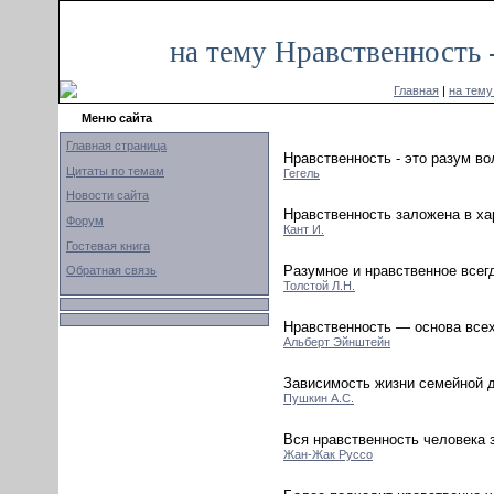
на тему Нравственность 
Главная
|
на тему
Меню сайта
Главная страница
Нравственность - это разум во
Цитаты по темам
Гегель
Новости сайта
Нравственность заложена в ха
Форум
Кант И.
Гостевая книга
Разумное и нравственное всег
Обратная связь
Толстой Л.Н.
Нравственность — основа всех
Альберт Эйнштейн
Зависимость жизни семейной 
Пушкин А.С.
Вся нравственность человека 
Жан-Жак Руссо