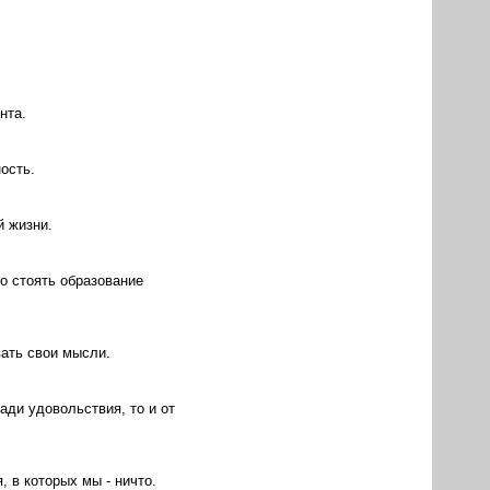
нта.
ость.
й жизни.
но стоять образование
вать свои мысли.
ади удовольствия, то и от
, в которых мы - ничто.