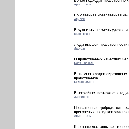
Более подходит нравственно х
Аристотель
Собственная нравственная нечи
Апулей
В будни мы не очень удачно и
Марк Твен
Люди высшей нравственности 
Лао-цзы
О нравственных качествах чел
Блез Паскаль
Есть много родов образования 
нравственное.
Белинский В.Г.
Высочайшая возможная стадия 
Дарвин Ч.Р.
Нравственная добродетель ска
прекрасных поступков уклоняе
Аристотель
Все наше достоинство - в спос