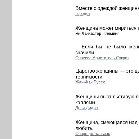
Вместе с одеждой женщина 
Геродот
Женщина может мириться п
Ян Ланкастер Флеминг
Если бы не было женщ
значили.
Онассис Аристотель Сократ
Царство женщины — это ца
терпимости.
Жан-Жак Руссо
Женщины пьют льстивую ло
каплями.
Дени Дидро
Женщина, смеющаяся над с
любить.
Оноре де Бальзак