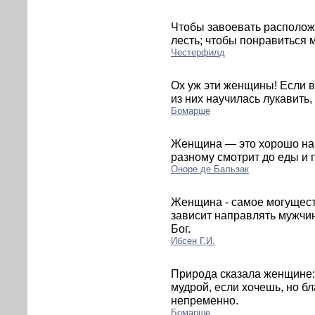
Чтобы завоевать располож
лесть; чтобы понравиться м
Честерфилд
Ох уж эти женщины! Если 
из них научилась лукавить, 
Бомарше
Женщина — это хорошо нак
разному смотрит до еды и 
Оноре де Бальзак
Женщина - самое могуществ
зависит направлять мужчину
Бог.
Ибсен Г.И.
Природа сказала женщине:
мудрой, если хочешь, но б
непременно.
Бомарше