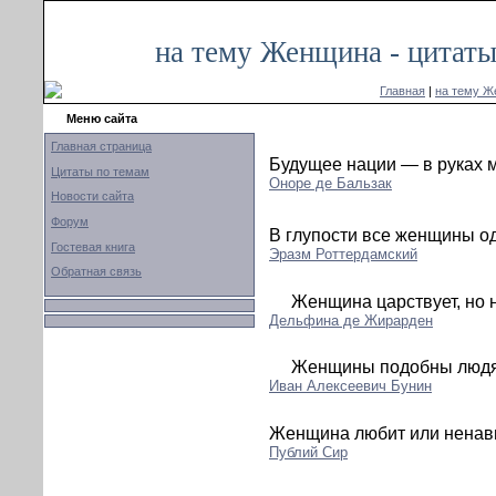
на тему Женщина - цитаты
Главная
|
на тему 
Меню сайта
Главная страница
Будущее нации — в руках 
Цитаты по темам
Оноре де Бальзак
Новости сайта
Форум
В глупости все женщины о
Гостевая книга
Эразм Роттердамский
Обратная связь
Женщина царствует, но н
Дельфина де Жирарден
Женщины подобны людям
Иван Алексеевич Бунин
Женщина любит или ненавид
Публий Сир