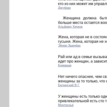
кто из них может им управл
Джубран
Женщина должна быть
больше места остается во
Альфред Хичкок
Жена, которая не в состоян
гусыня. Жена, которая не хо
Эбнер-Эшенбах
Рай или ад в семье вызыва
идет про женщин, а зависит
Бомарше
Нет ничего опаснее, чем с
женщины за то только, что
Белинский В.Г.
У женщины есть только одн
привлекательной есть сто 
Монтескьё