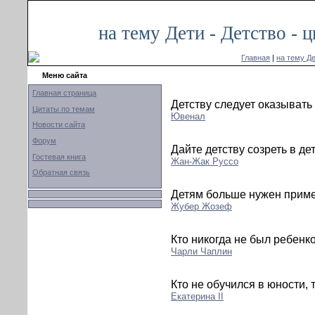
на тему Дети - Детство -
Главная
|
на тему Де
Меню сайта
Главная страница
Детству следует оказыват
Цитаты по темам
Ювенал
Новости сайта
Форум
Дайте детству созреть в де
Гостевая книга
Жан-Жак Руссо
Обратная связь
Детям больше нужен приме
Жубер Жозеф
Кто никогда не был ребенко
Чарли Чаплин
Кто не обучился в юности, 
Екатерина II