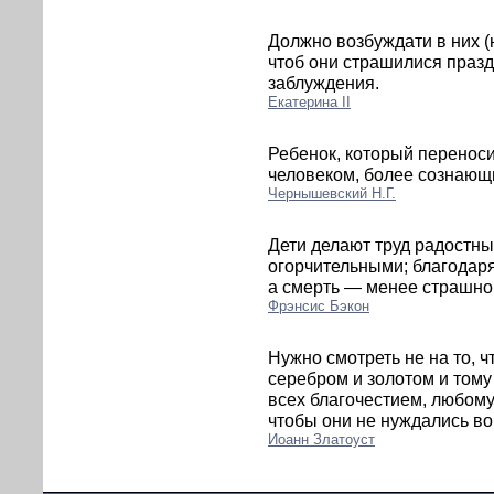
Должно возбуждати в них (
чтоб они страшилися праздн
заблуждения.
Екатерина II
Ребенок, который перенос
человеком, более сознающ
Чернышевский Н.Г.
Дети делают труд радостны
огорчительными; благодаря
а смерть — менее страшно
Фрэнсис Бэкон
Нужно смотреть не на то, 
серебром и золотом и тому
всех благочестием, любом
чтобы они не нуждались во
Иоанн Златоуст