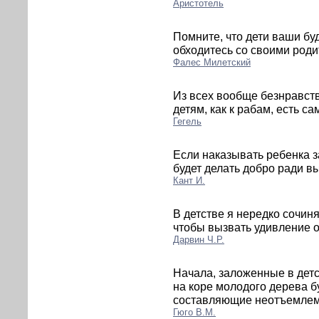
Аристотель
Помните, что дети ваши буд
обходитесь со своими роди
Фалес Милетский
Из всех вообще безнравст
детям, как к рабам, есть с
Гегель
Если наказывать ребенка за
будет делать добро ради в
Кант И.
В детстве я нередко сочиня
чтобы вызвать удивление 
Дарвин Ч.Р.
Начала, заложенные в дет
на коре молодого дерева б
составляющие неотъемлему
Гюго В.М.