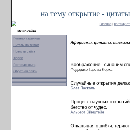
на тему открытие - цитат
Главная
|
на тему о
Меню сайта
Главная страница
Афоризмы, цитаты, высказы
Цитаты по темам
Новости сайта
Форум
Воображение - синоним спо
Гостевая книга
Федерико Гарсиа Лорка
Обратная связь
Случайные открытия делаю
Блез Паскаль
Процесс научных открытий
бегство от чудес.
Альберт Эйнштейн
Откапывая ошибки, теряют 