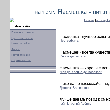
на тему Насмешка - цитат
Главная
|
на тему Н
Меню сайта
Главная страница
Насмешка - лучшее испыта
Цитаты по темам
Честерфилд
Новости сайта
Форум
Насмешник всегда существ
Гостевая книга
Оноре де Бальзак
Обратная связь
Насмешка — хорошее испы
Люк де Клапье де Вовенарг
Никогда не насмехайся на
Джордж Вашингтон
Лучше давать повод к смех
Гай Петроний Арбитр