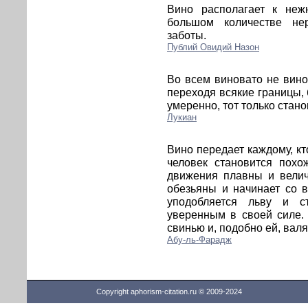
Вино располагает к неж
большом количестве нер
заботы.
Публий Овидий Назон
Во всем виновато не вино:
переходя всякие границы, б
умеренно, тот только стано
Лукиан
Вино передает каждому, кт
человек становится пох
движения плавны и велич
обезьяны и начинает со 
уподобляется льву и с
уверенным в своей силе.
свинью и, подобно ей, валя
Абу-ль-Фарадж
Copyright aphorism-citation.ru © 2009-2024