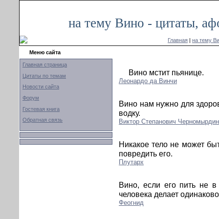
на тему Вино - цитаты, а
Главная
|
на тему В
Меню сайта
Главная страница
Вино мстит пьянице.
Цитаты по темам
Леонардо да Винчи
Новости сайта
Форум
Вино нам нужно для здоров
Гостевая книга
водку.
Обратная связь
Виктор Степанович Черномырдин
Никакое тело не может быт
повредить его.
Плутарх
Вино, если его пить не в
человека делает одинаков
Феогнид