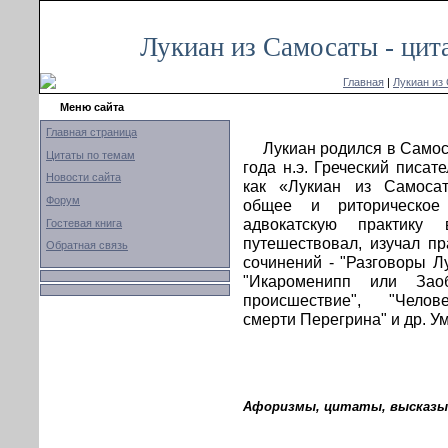
Лукиан из Самосаты - цит
Главная
|
Лукиан из
Меню сайта
Главная страница
Лукиан родился в Самос
Цитаты по темам
года н.э. Греческий писат
Новости сайта
как «Лукиан из Самосат
Форум
общее и риторическое
адвокатскую практику
Гостевая книга
путешествовал, изучал п
Обратная связь
сочинений - "Разговоры Л
"Икароменипп или Заоб
происшествие", "Челове
смерти Перегрина" и др. Уме
Афоризмы, цитаты, высказыв