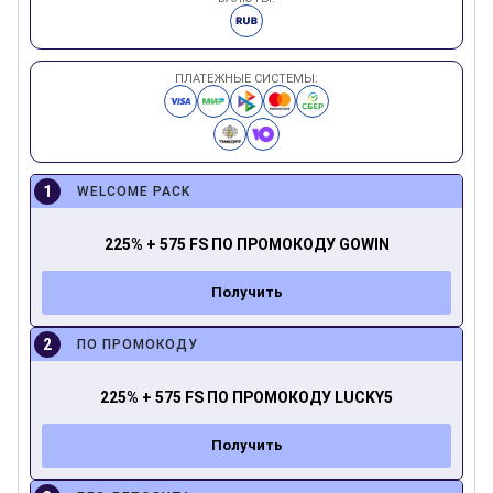
ПЛАТЕЖНЫЕ СИСТЕМЫ:
1
WELCOME PACK
225% + 575 FS ПО ПРОМОКОДУ GOWIN
Получить
2
ПО ПРОМОКОДУ
225% + 575 FS ПО ПРОМОКОДУ LUCKY5
Получить