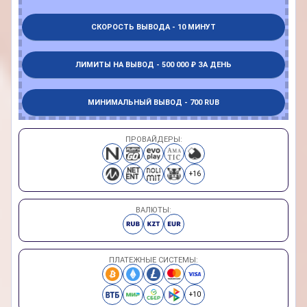
СКОРОСТЬ ВЫВОДА - 10 МИНУТ
ЛИМИТЫ НА ВЫВОД - 500 000 ₽ ЗА ДЕНЬ
МИНИМАЛЬНЫЙ ВЫВОД - 700 RUB
ПРОВАЙДЕРЫ:
+16
ВАЛЮТЫ:
ПЛАТЕЖНЫЕ СИСТЕМЫ:
+10