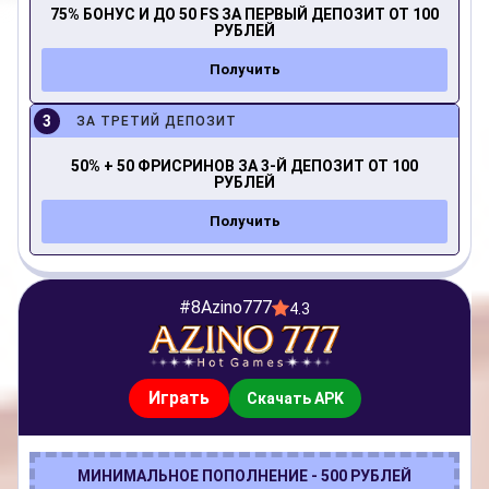
75% БОНУС И ДО 50 FS ЗА ПЕРВЫЙ ДЕПОЗИТ ОТ 100
РУБЛЕЙ
Получить
3
ЗА ТРЕТИЙ ДЕПОЗИТ
50% + 50 ФРИСРИНОВ ЗА 3-Й ДЕПОЗИТ ОТ 100
РУБЛЕЙ
Получить
#8
Azino777
4.3
Играть
Скачать APK
МИНИМАЛЬНОЕ ПОПОЛНЕНИЕ - 500 РУБЛЕЙ