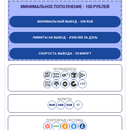
МИНИМАЛЬНОЕ ПОПОЛНЕНИЕ - 100 РУБЛЕЙ
МИНИМАЛЬНЫЙ ВЫВОД - 500 RUB
ЛИМИТЫ НА ВЫВОД - ₽300 000 ЗА ДЕНЬ
СКОРОСТЬ ВЫВОДА - 30 МИНУТ
ПРОВАЙДЕРЫ:
+20
ВАЛЮТЫ:
+3
ПЛАТЕЖНЫЕ СИСТЕМЫ: