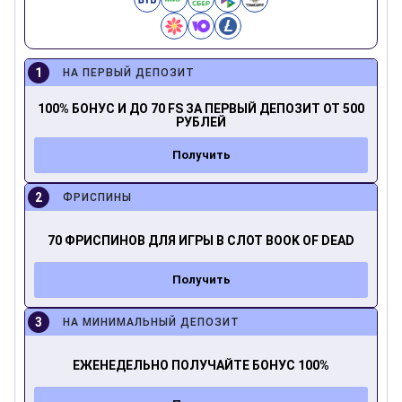
1
НА ПЕРВЫЙ ДЕПОЗИТ
100% БОНУС И ДО 70 FS ЗА ПЕРВЫЙ ДЕПОЗИТ ОТ 500
РУБЛЕЙ
Получить
2
ФРИСПИНЫ
70 ФРИСПИНОВ ДЛЯ ИГРЫ В СЛОТ BOOK OF DEAD
Получить
3
НА МИНИМАЛЬНЫЙ ДЕПОЗИТ
ЕЖЕНЕДЕЛЬНО ПОЛУЧАЙТЕ БОНУС 100%