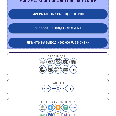
МИНИМАЛЬНОЕ ПОПОЛНЕНИЕ - 50 РУБЛЕЙ
МИНИМАЛЬНЫЙ ВЫВОД - 1000 RUB
СКОРОСТЬ ВЫВОДА - 30 МИНУТ
ЛИМИТЫ НА ВЫВОД - 500 000 RUB В СУТКИ
ПРОВАЙДЕРЫ:
+35
ВАЛЮТЫ:
+1
ПЛАТЕЖНЫЕ СИСТЕМЫ:
+9