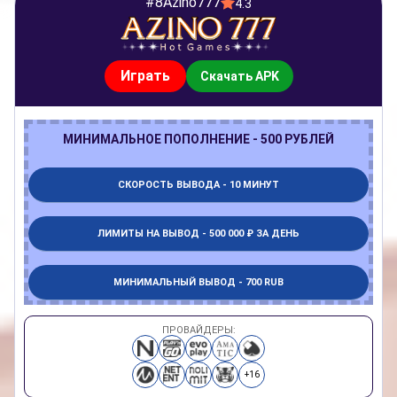
#8
Azino777
4.3
Играть
Скачать APK
МИНИМАЛЬНОЕ ПОПОЛНЕНИЕ - 500 РУБЛЕЙ
СКОРОСТЬ ВЫВОДА - 10 МИНУТ
ЛИМИТЫ НА ВЫВОД - 500 000 ₽ ЗА ДЕНЬ
МИНИМАЛЬНЫЙ ВЫВОД - 700 RUB
ПРОВАЙДЕРЫ:
+16