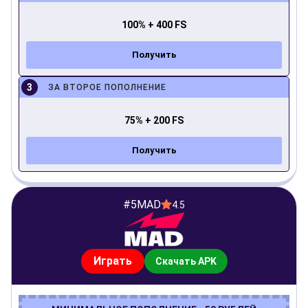
100% + 400 FS
Получить
3
ЗА ВТОРОЕ ПОПОЛНЕНИЕ
75% + 200 FS
Получить
#5
MAD
4.5
Играть
Скачать APK