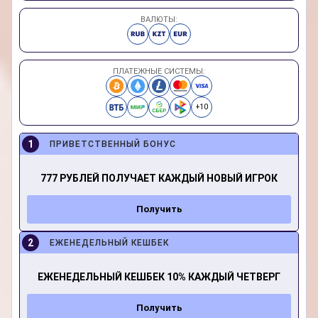
ВАЛЮТЫ:
ПЛАТЕЖНЫЕ СИСТЕМЫ:
+10
1
ПРИВЕТСТВЕННЫЙ БОНУС
777 РУБЛЕЙ ПОЛУЧАЕТ КАЖДЫЙ НОВЫЙ ИГРОК
Получить
2
ЕЖЕНЕДЕЛЬНЫЙ КЕШБЕК
ЕЖЕНЕДЕЛЬНЫЙ КЕШБЕК 10% КАЖДЫЙ ЧЕТВЕРГ
Получить