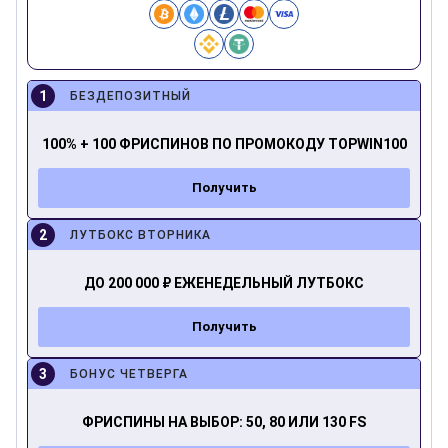
1
БЕЗДЕПОЗИТНЫЙ
100% + 100 ФРИСПИНОВ ПО ПРОМОКОДУ TOPWIN100
Получить
2
ЛУТБОКС ВТОРНИКА
ДО 200 000 ₽ ЕЖЕНЕДЕЛЬНЫЙ ЛУТБОКС
Получить
3
БОНУС ЧЕТВЕРГА
ФРИСПИНЫ НА ВЫБОР: 50, 80 ИЛИ 130 FS