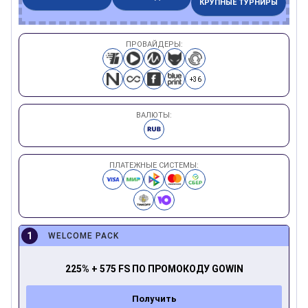
КРУПНЫЕ ТУРНИРЫ
ПРОВАЙДЕРЫ:
+36
ВАЛЮТЫ:
ПЛАТЕЖНЫЕ СИСТЕМЫ:
1
WELCOME PACK
225% + 575 FS ПО ПРОМОКОДУ GOWIN
Получить