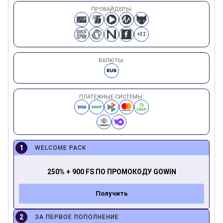
ПРОВАЙДЕРЫ:
+32
ВАЛЮТЫ:
ПЛАТЕЖНЫЕ СИСТЕМЫ:
1
WELCOME PACK
250% + 900 FS ПО ПРОМОКОДУ GOWIN
Получить
2
ЗА ПЕРВОЕ ПОПОЛНЕНИЕ