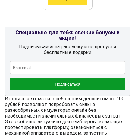
Специально для тебя: свежие бонусы и
акции!
Подписывайся на рассылку и не пропусти
бесплатные подарки
Игровые автоматы с небольшим депозитом от 100
рублей позволяют попробовать силы в
разнообразных симуляторах онлайн без
необходимости значительных финансовых затрат.
Это особенно актуально для гемблеров, желающих
протестировать платформу, ознакомиться с
механикой аппаратов с выводом, запустить