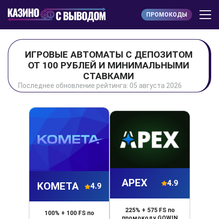
ПРОМОКОДЫ
ИГРОВЫЕ АВТОМАТЫ С ДЕПОЗИТОМ
ОТ 100 РУБЛЕЙ И МИНИМАЛЬНЫМИ
СТАВКАМИ
Последнее обновление рейтинга: 05 августа 2026
APEX
4.9
KOMETA
4.9
225% + 575 FS по
100% + 100 FS по
промокоду GOWIN