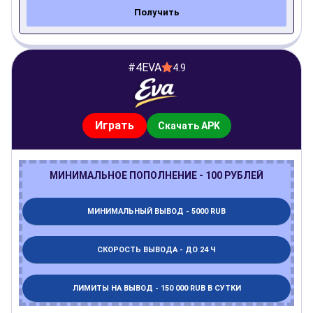
Получить
#4
EVA
4.9
Играть
Скачать APK
МИНИМАЛЬНОЕ ПОПОЛНЕНИЕ - 100 РУБЛЕЙ
МИНИМАЛЬНЫЙ ВЫВОД - 5000 RUB
СКОРОСТЬ ВЫВОДА - ДО 24 Ч
ЛИМИТЫ НА ВЫВОД - 150 000 RUB В СУТКИ