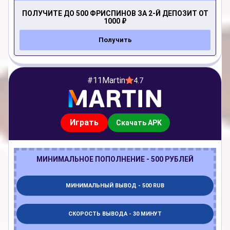
ПОЛУЧИТЕ ДО 500 ФРИСПИНОВ ЗА 2-Й ДЕПОЗИТ ОТ
1000 ₽
Получить
#11
Martin
4.7
Играть
Скачать APK
МИНИМАЛЬНОЕ ПОПОЛНЕНИЕ - 500 РУБЛЕЙ
МИНИМАЛЬНЫЙ ВЫВОД - 500 RUB
СКОРОСТЬ ВЫВОДА - 30 МИНУТ