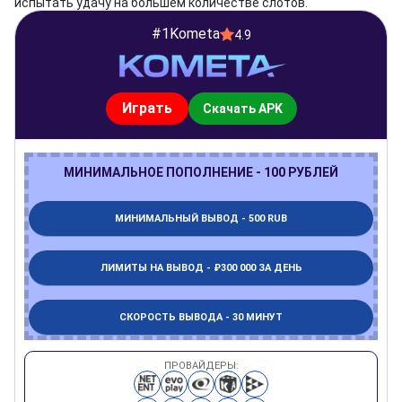
испытать удачу на большем количестве слотов.
#1
Kometa
4.9
Играть
Скачать APK
МИНИМАЛЬНОЕ ПОПОЛНЕНИЕ - 100 РУБЛЕЙ
МИНИМАЛЬНЫЙ ВЫВОД - 500 RUB
ЛИМИТЫ НА ВЫВОД - ₽300 000 ЗА ДЕНЬ
СКОРОСТЬ ВЫВОДА - 30 МИНУТ
ПРОВАЙДЕРЫ: