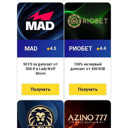
MAD
РИОБЕТ
4.5
4.4
50 FS за депозит от
100% на первый
500 ₽ в Lady Wolf
депозит от 500 RUB
Moon
Получить
Получить