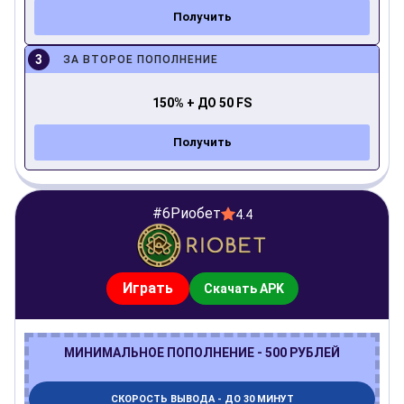
Получить
3
ЗА ВТОРОЕ ПОПОЛНЕНИЕ
150% + ДО 50 FS
Получить
#6
Риобет
4.4
Играть
Скачать APK
МИНИМАЛЬНОЕ ПОПОЛНЕНИЕ - 500 РУБЛЕЙ
СКОРОСТЬ ВЫВОДА - ДО 30 МИНУТ