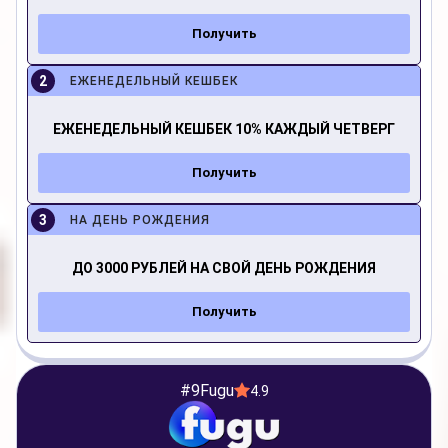
Получить
2
ЕЖЕНЕДЕЛЬНЫЙ КЕШБЕК
ЕЖЕНЕДЕЛЬНЫЙ КЕШБЕК 10% КАЖДЫЙ ЧЕТВЕРГ
Получить
3
НА ДЕНЬ РОЖДЕНИЯ
ДО 3000 РУБЛЕЙ НА СВОЙ ДЕНЬ РОЖДЕНИЯ
Получить
#9
Fugu
4.9