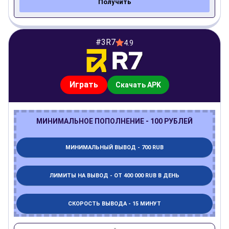
Получить
#3
R7
4.9
Играть
Скачать APK
МИНИМАЛЬНОЕ ПОПОЛНЕНИЕ - 100 РУБЛЕЙ
МИНИМАЛЬНЫЙ ВЫВОД - 700 RUB
ЛИМИТЫ НА ВЫВОД - ОТ 400 000 RUB В ДЕНЬ
СКОРОСТЬ ВЫВОДА - 15 МИНУТ