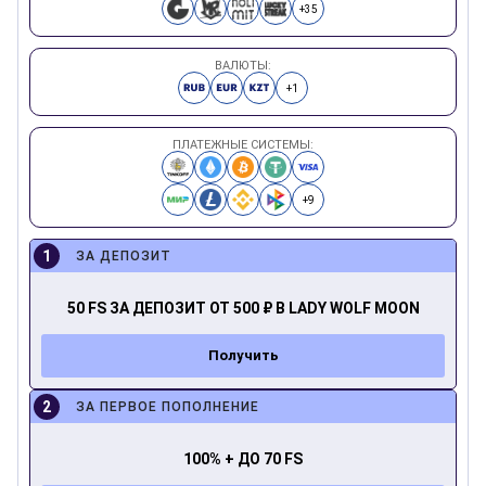
+35
ВАЛЮТЫ:
+1
ПЛАТЕЖНЫЕ СИСТЕМЫ:
+9
1
ЗА ДЕПОЗИТ
50 FS ЗА ДЕПОЗИТ ОТ 500 ₽ В LADY WOLF MOON
Получить
2
ЗА ПЕРВОЕ ПОПОЛНЕНИЕ
100% + ДО 70 FS