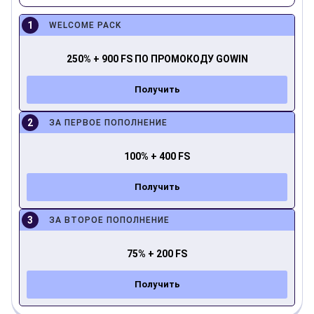
1
WELCOME PACK
250% + 900 FS ПО ПРОМОКОДУ GOWIN
Получить
2
ЗА ПЕРВОЕ ПОПОЛНЕНИЕ
100% + 400 FS
Получить
3
ЗА ВТОРОЕ ПОПОЛНЕНИЕ
75% + 200 FS
Получить