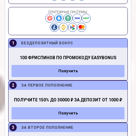
ПЛАТЕЖНЫЕ СИСТЕМЫ:
1
БЕЗДЕПОЗИТНЫЙ БОНУС
100 ФРИСПИНОВ ПО ПРОМОКОДУ EASYBONUS
Получить
2
ЗА ПЕРВОЕ ПОПОЛНЕНИЕ
ПОЛУЧИТЕ 150% ДО 30000 ₽ ЗА ДЕПОЗИТ ОТ 1000 ₽
Получить
3
ЗА ВТОРОЕ ПОПОЛНЕНИЕ