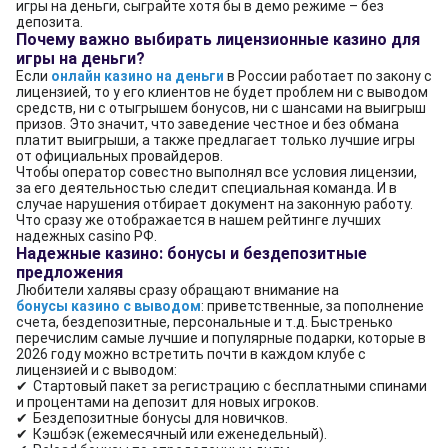
игры на деньги, сыграйте хотя бы в демо режиме – без
депозита.
Почему важно выбирать лицензионные казино для
игры на деньги?
Если
онлайн казино на деньги
в России работает по закону с
лицензией, то у его клиентов не будет проблем ни с выводом
средств, ни с отыгрышем бонусов, ни с шансами на выигрыш
призов. Это значит, что заведение честное и без обмана
платит выигрыши, а также предлагает только лучшие игры
от официальных провайдеров.
Чтобы оператор совестно выполнял все условия лицензии,
за его деятельностью следит специальная команда. И в
случае нарушения отбирает документ на законную работу.
Что сразу же отображается в нашем рейтинге лучших
надежных casino РФ.
Надежные казино: бонусы и бездепозитные
предложения
Любители халявы сразу обращают внимание на
бонусы казино с выводом
: приветственные, за пополнение
счета, бездепозитные, персональные и т.д. Быстренько
перечислим самые лучшие и популярные подарки, которые в
2026 году можно встретить почти в каждом клубе с
лицензией и с выводом:
Стартовый пакет за регистрацию с бесплатными спинами
и процентами на депозит для новых игроков.
Бездепозитные бонусы для новичков.
Кэшбэк (ежемесячный или еженедельный).