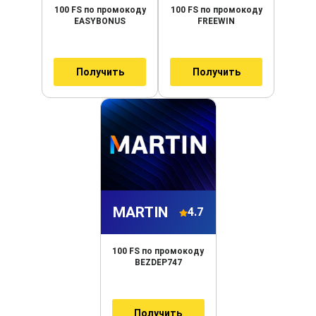
100 FS по промокоду
100 FS по промокоду
EASYBONUS
FREEWIN
Получить
Получить
MARTIN
4.7
100 FS по промокоду
BEZDEP747
Получить