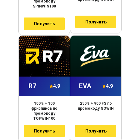
промокоду
SPINWIN100
Получить
Получить
R7
EVA
4.9
4.9
100% + 100
250% + 900 FS по
фриспинов по
промокоду GOWIN
промокоду
TOPWIN100
Получить
Получить