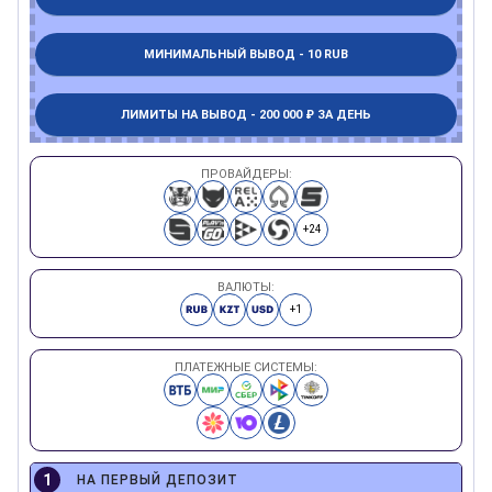
МИНИМАЛЬНЫЙ ВЫВОД - 10 RUB
ЛИМИТЫ НА ВЫВОД - 200 000 ₽ ЗА ДЕНЬ
ПРОВАЙДЕРЫ:
+24
ВАЛЮТЫ:
+1
ПЛАТЕЖНЫЕ СИСТЕМЫ:
1
НА ПЕРВЫЙ ДЕПОЗИТ