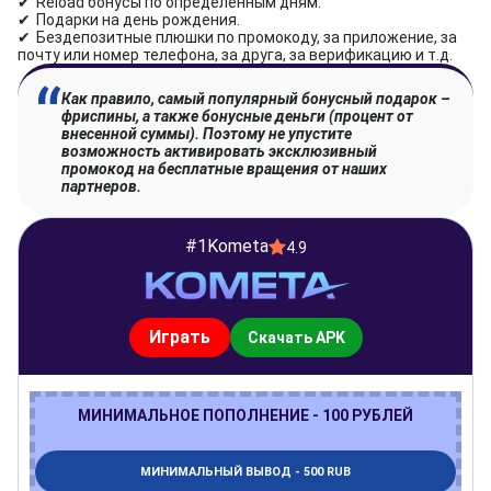
Reload бонусы по определенным дням.
Подарки на день рождения.
Бездепозитные плюшки по промокоду, за приложение, за
почту или номер телефона, за друга, за верификацию и т.д.
Как правило, самый популярный бонусный подарок –
фриспины, а также бонусные деньги (процент от
внесенной суммы). Поэтому не упустите
возможность активировать эксклюзивный
промокод на бесплатные вращения от наших
партнеров.
#1
Kometa
4.9
Играть
Скачать APK
МИНИМАЛЬНОЕ ПОПОЛНЕНИЕ - 100 РУБЛЕЙ
МИНИМАЛЬНЫЙ ВЫВОД - 500 RUB