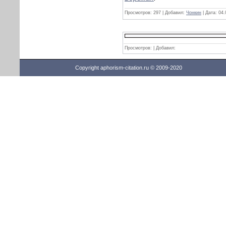
Просмотров:
297
|
Добавил:
Чонкин
|
Дата:
04.
Просмотров: | Добавил:
Copyright aphorism-citation.ru © 2009-2020