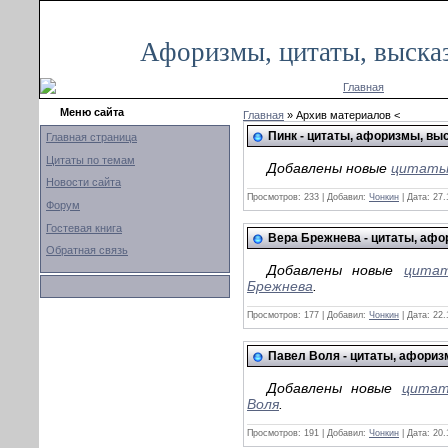
Пятница, 25.09.2020, 12:36
Афоризмы, цитаты, выска
Главная
Меню сайта
Главная
» Архив материалов <
Пинк - цитаты, афоризмы, вы
Главная страница
Цитаты по темам
Добавлены новые
цитаты,
Новости сайта
Просмотров:
233
|
Добавил:
Чонкин
|
Дата:
27.
Форум
Гостевая книга
Вера Брежнева - цитаты, аф
Обратная связь
Добавлены новые
цитат
Брежнева
.
Просмотров:
177
|
Добавил:
Чонкин
|
Дата:
22.
Павел Воля - цитаты, афори
Добавлены новые
цитат
Воля
.
Просмотров:
191
|
Добавил:
Чонкин
|
Дата:
20.