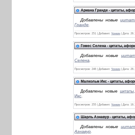
Ариана Гранде - цитаты, аф
Добавлены новые
цитат
Гранде
.
Просмотров:
251
|
Добавил:
Чонкин
|
Дата:
26.
Гомес Селена - цитаты, афо
Добавлены новые
цитат
Селена
.
Просмотров:
246
|
Добавил:
Чонкин
|
Дата:
26.
Малкольм Икс - цитаты, афо
Добавлены новые
цитаты
Икс
.
Просмотров:
255
|
Добавил:
Чонкин
|
Дата:
16.
Шарль Азнавур - цитаты, аф
Добавлены новые
цитат
Азнавур
.