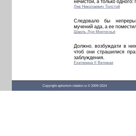
нечистой, а только одного:
Лев Николаевич Толстой
Следовало бы непрерыв
мучений ада, а ее помести
Шарль Луи Монтескьё
Должно. возбуждати в ни
чтоб они страшилися праз
заблуждения.
Екатерина II Великая
Copyright aphorism-citation.ru © 2009-2024