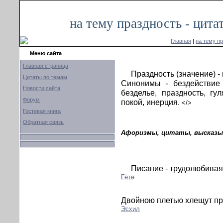
на тему праздность - цит
Главная
|
на тему п
Меню сайта
Главная страница
Праздность (значение) -
Цитаты по темам
Синонимы - бездействие 
Новости сайта
безделье, праздность, гул
Форум
покой, инерция.
</>
Гостевая книга
Обратная связь
Афоризмы, цитаты, высказыв
Писание - трудолюбивая
Гёте
Двойною плетью хлещут пр
Эсхил