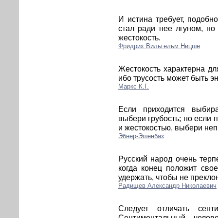
И истина требует, подоб
стал ради нее лгуном, но
жестокость.
Фридрих Вильгельм Ницше
Жестокость характерна дл
ибо трусость может быть эн
Маркс К.Г.
Если приходится выбир
выбери грубость; но если
и жестокостью, выбери неп
Эбнер-Эшенбах
Русский народ очень терп
когда конец положит сво
удержать, чтобы не прекло
Радищев Александр Николаевич
Следует отличать сенти
Сентиментальный чело