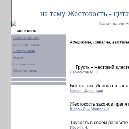
на тему Жестокость - цит
Главная
|
на тему Ж
Меню сайта
Главная страница
Афоризмы, цитаты, высказыв
Цитаты по темам
Новости сайта
Форум
Гостевая книга
Грусть – жестокий власт
Обратная связь
Лермонтов М.Ю.
Бог жесток. Иногда он заст
Стивен Эдвин Кинг
Жестокость законов препят
Шарль Луи Монтескьё
Трусость в своем расцвете
Ибсен Г.И.