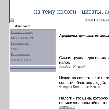
на тему налоги - цитаты,
Главная
|
на тему на
Меню сайта
Главная страница
Афоризмы, цитаты, высказыв
Цитаты по темам
Новости сайта
Форум
Гостевая книга
Cамая трудная для понима
Обратная связь
налог.
Альберт Эйнштейн
Нечистая совесть - это нал
совести обложило людей.
Фридрих Вильгельм Ницше
Налоги - это цена, котору
цивилизованном обществе
Холмc О.У