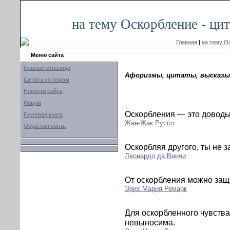
на тему Оскорбление - ци
Главная
|
на тему О
Меню сайта
Главная страница
Афоризмы, цитаты, высказыв
Цитаты по темам
Новости сайта
Форум
Оскорбления — это доводы
Гостевая книга
Жан-Жак Руссо
Обратная связь
Оскорбляя другого, ты не 
Леонардо да Винчи
От оскорбления можно защи
Эрих Мария Ремарк
Для оскорбленного чувства
невыносима.