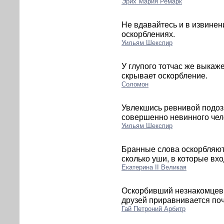
Эрих Мария Ремарк
Не вдавайтесь и в извинени
оскорблениях.
Уильям Шекспир
У глупого тотчас же выкаже
скрывает оскорбление.
Соломон
Увлекшись ревнивой подоз
совершенно невинного чел
Уильям Шекспир
Бранные слова оскорбляют у
сколько уши, в которые вхо
Екатерина II Великая
Оскорбивший незнакомцев 
друзей приравнивается поч
Гай Петроний Арбитр