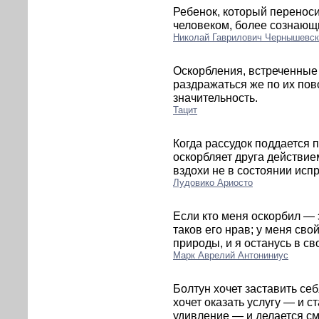
Ребенок, который перенос
человеком, более сознающ
Николай Гаврилович Чернышевск
Оскорбления, встреченные
раздражаться же по их пово
значительность.
Тацит
Когда рассудок поддается 
оскорбляет друга действием
вздохи не в состоянии исп
Лудовико Ариосто
Если кто меня оскорбил — э
таков его нрав; у меня свой
природы, и я останусь в с
Марк Аврелий Антониниус
Болтун хочет заставить се
хочет оказать услугу — и с
удивление — и делается см