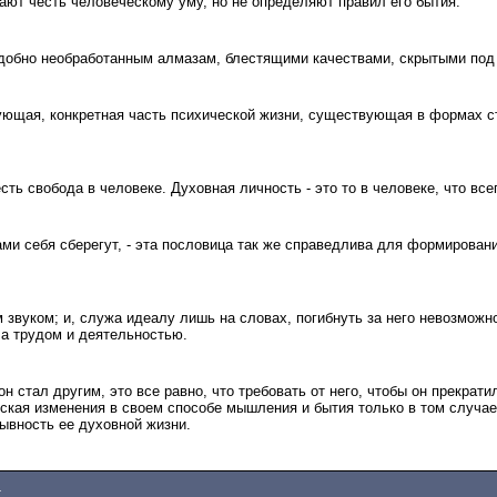
ют честь человеческому уму, но не определяют правил его бытия.
добно необработанным алмазам, блестящими качествами, скрытыми под
ующая, конкретная часть психической жизни, существующая в формах с
сть свобода в человеке. Духовная личность - это то в человеке, что вс
ми себя сберегут, - эта пословица так же справедлива для формировани
звуком; и, служа идеалу лишь на словах, погибнуть за него невозможно
 а трудом и деятельностью.
он стал другим, это все равно, что требовать от него, чтобы он прекрат
уская изменения в своем способе мышления и бытия только в том случае
рывность ее духовной жизни.
4