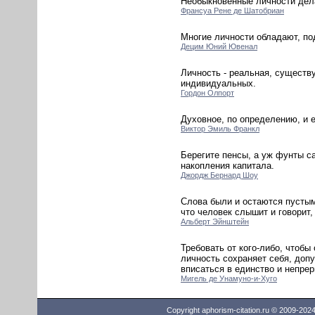
Необыкновенные личности дела
Франсуа Рене де Шатобриан
Многие личности обладают, по
Децим Юний Ювенал
Личность - реальная, существ
индивидуальных.
Гордон Олпорт
Духовное, по определению, и е
Виктор Эмиль Франкл
Берегите пенсы, а уж фунты са
накопления капитала.
Джордж Бернард Шоу
Слова были и остаются пустым 
что человек слышит и говорит,
Альберт Эйнштейн
Требовать от кого-либо, чтобы 
личность сохраняет себя, доп
вписаться в единство и непре
Мигель де Унамуно-и-Хуго
Copyright aphorism-citation.ru © 2009-202