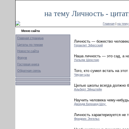
на тему Личность - цита
Главная
|
на тему
Меню сайта
Главная страница
Личность — божество человек
Цитаты по темам
Гераклит Эфесский
Новости сайта
Наша личность — это сад, а н
Форум
Уильям Шекспир
Гостевая книга
Того, кто сумел встать на это
Обратная связь
Чжуан-цзы
Целью школы всегда должно бы
Альберт Эйнштейн
Научить человека чему-нибудь
Джордж Бернард Шоу
Личность характеризуется не то
Фридрих Энгельс