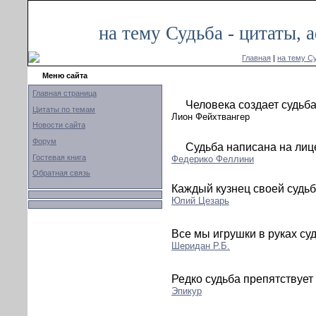
на тему Судьба - цитаты,
Главная
|
на тему С
Меню сайта
Главная страница
Человека создает судьба
Цитаты по темам
Лион Фейхтвангер
Новости сайта
Форум
Судьба написана на лиц
Гостевая книга
Федерико Феллини
Обратная связь
Каждый кузнец своей судьб
Юлий Цезарь
Все мы игрушки в руках су
Шеридан Р.Б.
Редко судьба препятствует
Эпикур