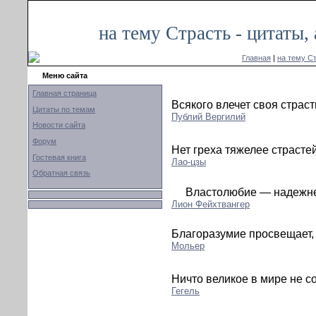
на тему Страсть - цитаты
Главная
|
на тему С
Меню сайта
Главная страница
Всякого влечет своя страст
Цитаты по темам
Публий Вергилий
Новости сайта
Форум
Нет греха тяжелее страстей
Гостевая книга
Лао-цзы
Обратная связь
Властолюбие — надежне
Лион Фейхтвангер
Благоразумие просвещает, 
Мольер
Ничто великое в мире не с
Гегель