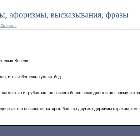
ты, афоризмы, высказывания, фразы
у Смелость
т сама Венера.
ло, и ты избегнешь худших бед.
наглостью и грубостью: нет ничего более несходного и по своему источн
одвергаются опасности, которые больше других одержимы страхом; смел
4