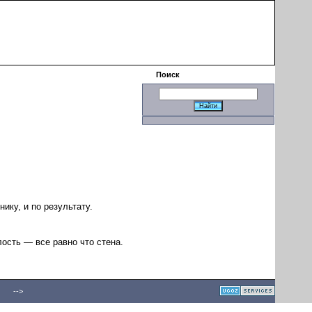
|
Поиск
ику, и по результату.
ость — все равно что стена.
-->