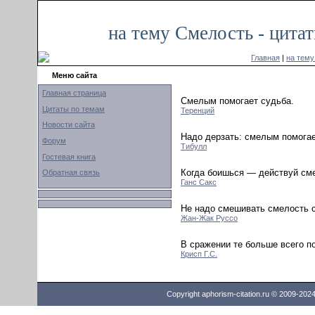
на тему Смелость - цита
Главная
|
на тем
Меню сайта
Главная страница
Смелым помогает судьба.
Цитаты по темам
Теренций
Новости сайта
Надо дерзать: смелым помогае
Форум
Тибулл
Гостевая книга
Когда боишься — действуй сме
Обратная связь
Ганс Сакс
Не надо смешивать смелость с 
Жан-Жак Руссо
В сражении те больше всего п
Крисп Г.С.
Copyright aphorism-citation.ru © 2009-202