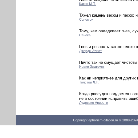
Катон М.П.
Тяжел камень весом и песок; н
Соломон
Тому, кем овладевает гнев, л
Сенека
Гнев и ревность так же плохо 
Джордж Элиот
Ничто так не смущает чистоты 
Иоанн Златоуст
Как ни неприятнее для других г
Толстой Л.Н.
Когда рассудок поддается поры
не в состоянии исправить ошиб
Лудовико Ариосто
Copyright aphorism-citation.ru © 2009-202