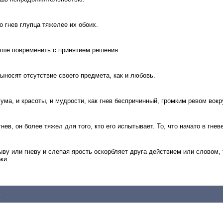
о гнев глупца тяжелее их обоих.
учше повременить с принятием решения.
выносят отсутствие своего предмета, как и любовь.
ума, и красоты, и мудрости, как гнев беспричинный, громким ревом вокр
нев, он более тяжел для того, кто его испытывает. То, что начато в гнев
ву или гневу и слепая ярость оскорбляет друга действием или словом, 
ки.
4