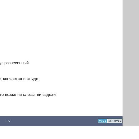
уг разнесенный.
е, кончается в стыде.
то позже ни слезы, ни вздохи
-->