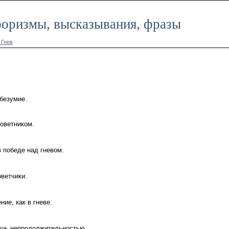
афоризмы, высказывания, фразы
 Гнев
 безумие.
советником.
 победе над гневом.
оветчики.
ние, как в гневе.
ишь непродолжительностью.