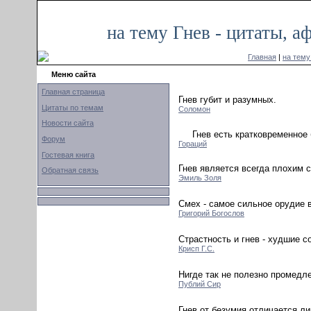
на тему Гнев - цитаты, 
Главная
|
на тему
Меню сайта
Главная страница
Гнев губит и разумных.
Цитаты по темам
Соломон
Новости сайта
Гнев есть кратковременное
Форум
Гораций
Гостевая книга
Гнев является всегда плохим 
Обратная связь
Эмиль Золя
Смех - самое сильное орудие в
Григорий Богослов
Страстность и гнев - худшие с
Крисп Г.С.
Нигде так не полезно промедле
Публий Сир
Гнев от безумия отличается л