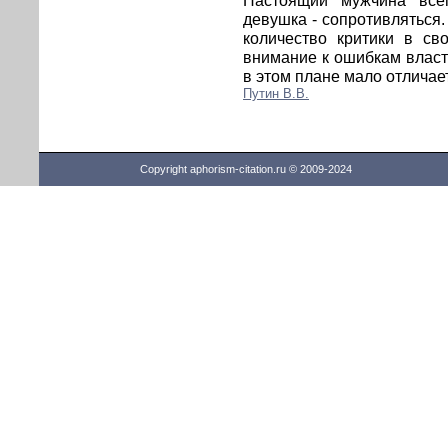
Настоящий мужчина все
девушка - сопротивляться. 
количество критики в св
внимание к ошибкам власти
в этом плане мало отличает
Путин В.В.
Copyright aphorism-citation.ru © 2009-2024