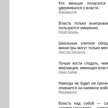
Кто меньше полагался
удерживался у власти.
Макиавелли
Власть только выигрыва
пользуются умеренно.
Юлий Цезарь
Школьные учителя обла
министры могут только меч
Уинстон Черчилль
Лучше кости глодать, че
мерзавцев, имеющих власт
Омар Хайям
Никогда не будет ни прочн
опирается на наемное войс
Макиавелли
Власть над собой — са
своими страстями — самое