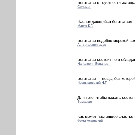
Богатство от суетности истощ
Соломон
Наслаждающийся богатством - в
Маркс К.Г.
Богатство подобно морской во
Артур Шопенгауэр
Богатство состоит не в облада
Наполеон I Бонапарт
Богатство — вещь, без которо
Чернышевский Н.Г.
Для того, чтобы нажить состоя
Бомарше
Как может настоящее счастье 
Фома Аквинский