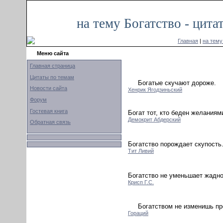
на тему Богатство - цит
Главная
|
на тему
Меню сайта
Главная страница
Цитаты по темам
Богатые скучают дороже.
Новости сайта
Хенрик Ягодзиньский
Форум
Гостевая книга
Богат тот, кто беден желаниям
Демокрит Абдерский
Обратная связь
Богатство порождает скупость
Тит Ливий
Богатство не уменьшает жадно
Крисп Г.С.
Богатством не изменишь п
Гораций