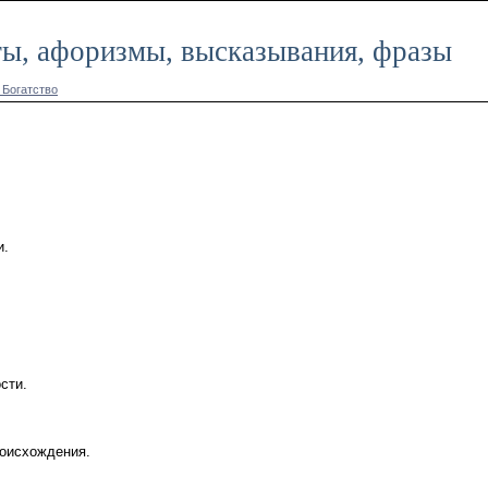
аты, афоризмы, высказывания, фразы
 Богатство
и.
.
сти.
роисхождения.