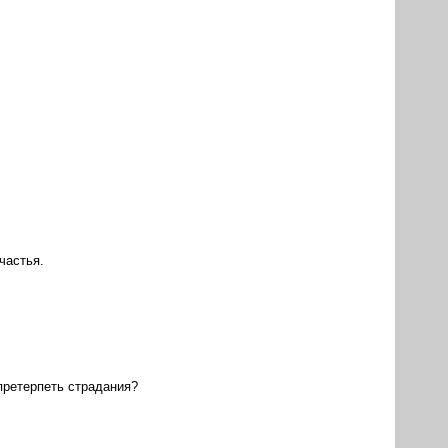
частья.
 претерпеть страдания?