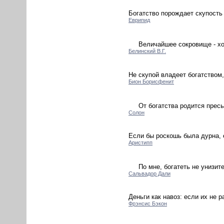
Богатство порождает скупость 
Еврипид
Величайшее сокровище - хо
Белинский В.Г.
Не скупой владеет богатством,
Бион Борисфенит
От богатства родится прес
Солон
Если бы роскошь была дурна, е
Аристипп
По мне, богатеть не унизит
Сальвадор Дали
Деньги как навоз: если их не р
Фрэнсис Бэкон