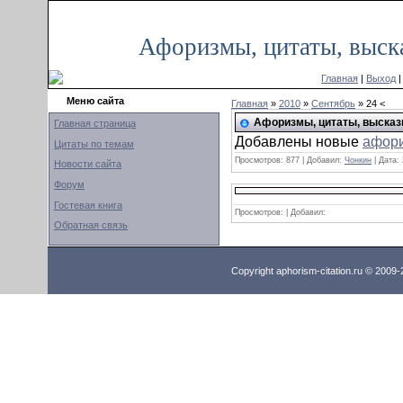
Суббота, 16.08.2014, 15:42
Афоризмы, цитаты, выск
Главная
|
Выход
Меню сайта
Главная
»
2010
»
Сентябрь
» 24 <
Афоризмы, цитаты, высказ
Главная страница
Добавлены новые
афори
Цитаты по темам
Просмотров:
877
|
Добавил:
Чонкин
|
Дата:
Новости сайта
Форум
Гостевая книга
Просмотров: | Добавил:
Обратная связь
Copyright aphorism-citation.ru © 2009