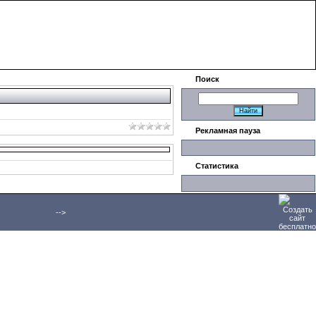
Приветствую Вас
Гость
|
Поиск
Рекламная пауза
Статистика
-->