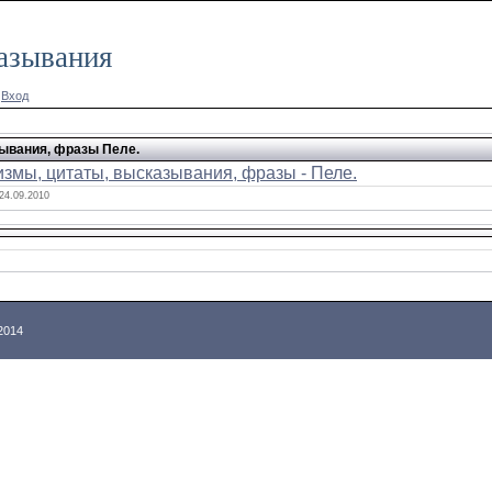
азывания
|
Вход
ывания, фразы Пеле.
змы, цитаты, высказывания, фразы - Пеле.
24.09.2010
-2014