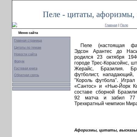
Пеле - цитаты, афоризмы,
Главная
|
Пеле
Меню сайта
Главная страница
Пеле (настоящая ф
Цитаты по темам
Эдсон Арантес до Наси
Новости сайта
родился 23 октября 194
Форум
городе Трес-Корасойнс, ш
Жерайс, Бразилия. Бра
Гостевая книга
футболист, нападающий,
Обратная связь
"Король футбола". Играл
«Сантос» и «Нью-Йорк К
составе сборной Бразил
92 матча и забил 77
Трехкратный чемпион Мира
Афоризмы, цитаты, высказыв