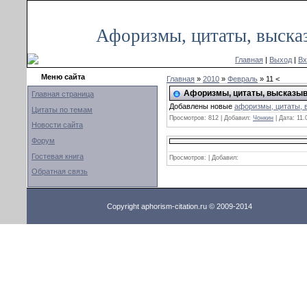
Воскресенье, 17.08.2014, 01:15
Афоризмы, цитаты, выска
Главная
|
Выход
|
Вх
Меню сайта
Главная
»
2010
»
Февраль
» 11 <
Афоризмы, цитаты, высказыва
Главная страница
Добавлены новые
афоризмы, цитаты, 
Цитаты по темам
Просмотров:
812
|
Добавил:
Чонкин
|
Дата:
11.
Новости сайта
Форум
Гостевая книга
Просмотров: | Добавил:
Обратная связь
Copyright aphorism-citation.ru © 2009-2014