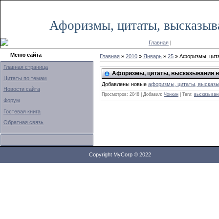
Среда, 29.06.2022, 09:23
Афоризмы, цитаты, высказыв
Главная
|
Меню сайта
Главная
»
2010
»
Январь
»
25
» Афоризмы, цита
Главная страница
Афоризмы, цитаты, высказывания н
Цитаты по темам
Добавлены новые
афоризмы, цитаты, высказы
Новости сайта
Просмотров: 2048 | Добавил:
Чонкин
| Теги:
высказыван
Форум
Гостевая книга
Обратная связь
Copyright MyCorp © 2022