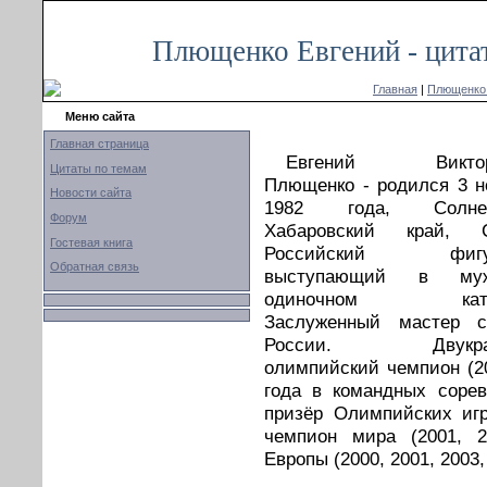
Плющенко Евгений - цита
Главная
|
Плющенко
Меню сайта
Главная страница
Евгений Виктор
Цитаты по темам
Плющенко - родился 3 н
Новости сайта
1982 года, Солнеч
Форум
Хабаровский край, 
Гостевая книга
Российский фигур
Обратная связь
выступающий в муж
одиночном ката
Заслуженный мастер с
России. Двукра
олимпийский чемпион (20
года в командных сорев
призёр Олимпийских игр
чемпион мира (2001, 2
Европы (2000, 2001, 2003, 